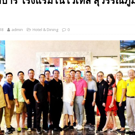
บาร์ โรงแรมโนโวเทล สุวรรณภูมิ
 EV สองล้อที่เข้าใจผู้ใช้ไทยมากที่สุด
AUTO NEWS
มอาหารสุขภาพ “GIN-D”
EVENT SOCIAL LIFE
18
admin
Hotel & Dining
0