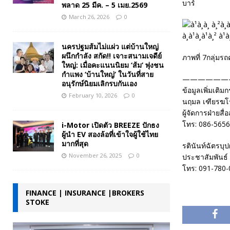
บาร์
พลาด 25 มีค. – 5 เมย.2569
March 26, 2026
0
นครปฐมส้มไม่แผ่ว แต่บ้านใหญ่
ผนึกกำลัง สกัด!! เจาะสนามเจดีย์
ภาพที่ 7กลุ่ม
ใหญ่: เมื่อคะแนนนิยม ‘ส้ม’ พุ่งชน
กำแพง ‘บ้านใหญ่’ ในวันที่สาย
——————
อนุรักษ์นิยมเลิกรบกันเอง
ข้อมูลเพิ่มเติม
February 10, 2026
0
นฤมล เฑียรฆโ
ผู้จัดการฝ่ายส
โทร: 086-5656
i-Motor เปิดตัว BREEZE ปักธง
ผู้นำ EV สองล้อที่เข้าใจผู้ใช้ไทย
มากที่สุด
รตินันท์ฉัตรบุ
November 26, 2025
0
ประชาสัมพันธ์
โทร: 091-780-
FINANCE | INSURANCE |BROKERS
STOKE