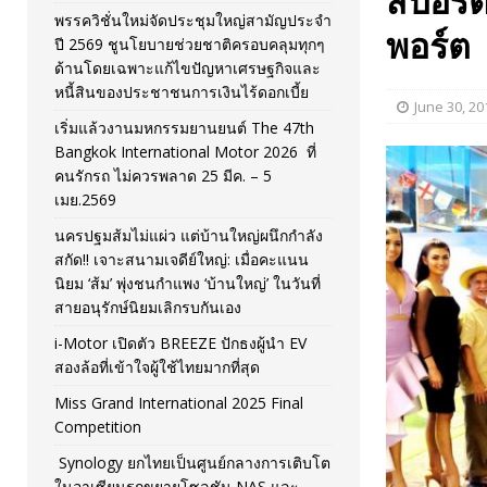
สปอร์ต
พรรควิชั่นใหม่จัดประชุมใหญ่สามัญประจำ
[ November 26, 2025 ]
i-Motor เปิดตัว BREEZE ปักธงผู้นำ
พอร์ต
ปี 2569 ชูนโยบายช่วยชาติครอบคลุมทุกๆ
ด้านโดยเฉพาะแก้ไขปัญหาเศรษฐกิจและ
[ April 30, 2026 ]
จุฬาฯ เปิดตัวโครงการ ต้นแบบนวัตกรร
หนี้สินของประชาชนการเงินไร้ดอกเบี้ย
June 30, 20
เริ่มแล้วงานมหกรรมยานยนต์ The 47th
Bangkok International Motor 2026 ที่
คนรักรถ ไม่ควรพลาด 25 มีค. – 5
เมย.2569
นครปฐมส้มไม่แผ่ว แต่บ้านใหญ่ผนึกกำลัง
สกัด!! เจาะสนามเจดีย์ใหญ่: เมื่อคะแนน
นิยม ‘ส้ม’ พุ่งชนกำแพง ‘บ้านใหญ่’ ในวันที่
สายอนุรักษ์นิยมเลิกรบกันเอง
i-Motor เปิดตัว BREEZE ปักธงผู้นำ EV
สองล้อที่เข้าใจผู้ใช้ไทยมากที่สุด
Miss Grand International 2025 Final
Competition
Synology ยกไทยเป็นศูนย์กลางการเติบโต
ในอาเซียนรุกขยายโซลูชัน NAS และ