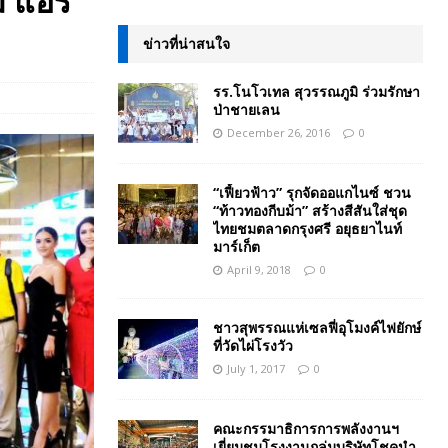
 แอร์
ข่าวที่น่าสนใจ
รร.โนโวเทล สุวรรณภูมิ ร่วมรักษา
ป่าชายเลน
December 26, 2016
0
“เฟี้ยวฟ้าว” รุกจัดออแกไนซ์ ชวน
“ท้าวทองกีบม้า” สร้างสีสันใส่ชุด
ไทยชมตลาดกรุงศรี อยุธยาไนท์
มาร์เก็ต
April 9, 2018
0
ชาวสุพรรณแห่เซลฟี่อุโมงค์ไฟยักษ์
ที่วัดไผ่โรงวัว
July 1, 2017
0
คณะกรรมาธิการการพลังงานฯ
เยี่ยมชมโรงงานกลุ่มบริษัทโชคนำ