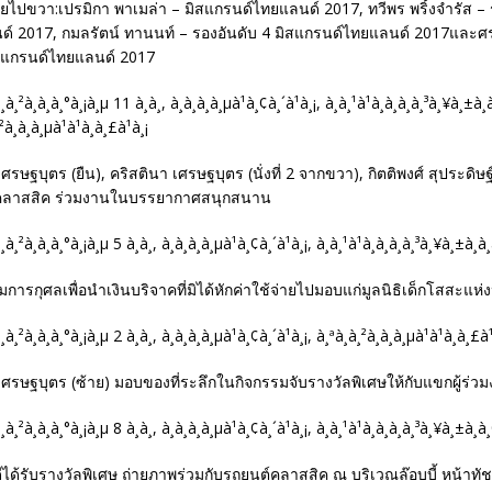
ไปขวา:เปรมิกา พาเมล่า – มิสแกรนด์ไทยแลนด์ 2017, ทวีพร พริ้งจำรัส – ร
์ 2017, กมลรัตน์ ทานนท์ – รองอันดับ 4 มิสแกรนด์ไทยแลนด์ 2017และศรุ
ิสแกรนด์ไทยแลนด์ 2017
รษฐบุตร (ยืน), คริสตินา เศรษฐบุตร (นั่งที่ 2 จากขวา), กิตติพงศ์ สุประดิ
ถคลาสสิค ร่วมงานในบรรยากาศสนุกสนาน
การกุศลเพื่อนำเงินบริจาคที่มิได้หักค่าใช้จ่ายไปมอบแก่มูลนิธิเด็กโสสะแ
ศรษฐบุตร (ซ้าย) มอบของที่ระลึกในกิจกรรมจับรางวัลพิเศษให้กับแขกผู้ร่ว
ีได้รับรางวัลพิเศษ ถ่ายภาพร่วมกับรถยนต์คลาสสิค ณ บริเวณล๊อบบี้ หน้าทั