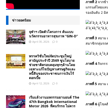
ภาพที่ 2
จากซ้าย
แกรนด์ไทยแลนด
รองอันดับ 2 ม
ข่าวยอดนิยม
จุฬาฯ เปิดตัวโครงการ ต้นแบบ
นวัตกรรมอาหารสุขภาพ “GIN-D”
ภาพที่ 3
สยาม เศ
April 30, 2026
0
สมาชิกกลุ่มร
พรรควิชั่นใหม่จัดประชุมใหญ่
สามัญประจำปี 2569 ชูนโยบาย
ภาพที่ 4
กิจกรรม
ช่วยชาติครอบคลุมทุกๆด้านโดย
เฉพาะแก้ไขปัญหาเศรษฐกิจและ
หนี้สินของประชาชนการเงินไร้
ดอกเบี้ย
April 12, 2026
0
ภาพที่ 5
สยาม เ
เริ่มแล้วงานมหกรรมยานยนต์ The
47th Bangkok International
ภาพที่ 6
ผู้โชคด
Motor 2026 ที่คนรักรถ ไม่ควร