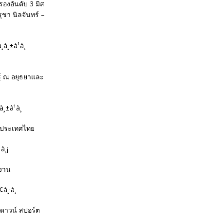
องอันดับ 3 มิส
ชา นิลจันทร์ –
ษฐ์ ณ อยุธยาและ
ห่งประเทศไทย
มงาน
ชดาวน์ สปอร์ต