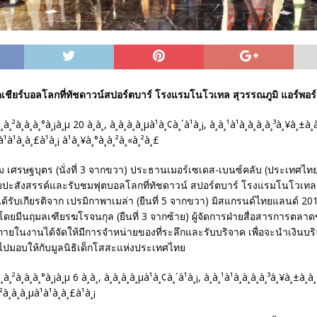
คเชียร์บอลโลกที่ทัชดาวน์สปอร์ตบาร์ โรงแรมโนโวเทล สุวรรณภูมิ แอร์พอร
สยาม เศรษฐบุตร (นั่งที่ 3 จากขวา) ประธานเมอร์เซเดส-เบนซ์คลับ (ประเทศไท
ปะสังสรรค์และรับชมฟุตบอลโลกที่ทัชดาวน์ สปอร์ตบาร์ โรงแรมโนโวเทล 
ด้รับเกียรติจาก เปรมิกาพาเมล่า (ยืนที่ 5 จากขวา) มิสแกรนด์ไทยแลนด์ 20
โดยมีนฤมลเฑียรฆโรจนกุล (ยืนที่ 3 จากซ้าย) ผู้จัดการฝ่ายสื่อสารการตล
ภายในงานได้จัดให้มีการจำหน่ายของที่ระลึกและรับบริจาค เพื่อจะนำเงินบริจา
วไปมอบให้กับมูลนิธิเด็กโสสะแห่งประเทศไทย