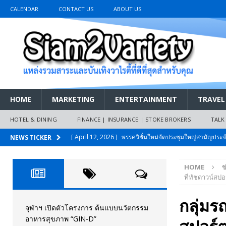
CALENDAR
CONTACT US
ABOUT US
HOME
MARKETING
ENTERTAINMENT
TRAVEL
HOTEL & DINING
FINANCE | INSURANCE | STOKE BROKERS
TALK
[ April 12, 2026 ]
พรรควิชั่นใหม่จัดประชุมใหญ่สามัญปร
NEWS TICKER
และหนี้สินของประชาชนการเงินไร้ดอกเบี้ย
PR NEWS
HOME
ข
[ March 26, 2026 ]
เริ่มแล้วงานมหกรรมยานยนต์ The 47th
ที่ทัชดาวน์สป
เมย.2569
AUTO NEWS
กลุ่มร
[ February 10, 2026 ]
นครปฐมส้มไม่แผ่ว แต่บ้านใหญ่ผนึกกำ
จุฬาฯ เปิดตัวโครงการ ต้นแบบนวัตกรรม
อาหารสุขภาพ “GIN-D”
วันที่สายอนุรักษ์นิยมเลิกรบกันเอง
PR NEWS