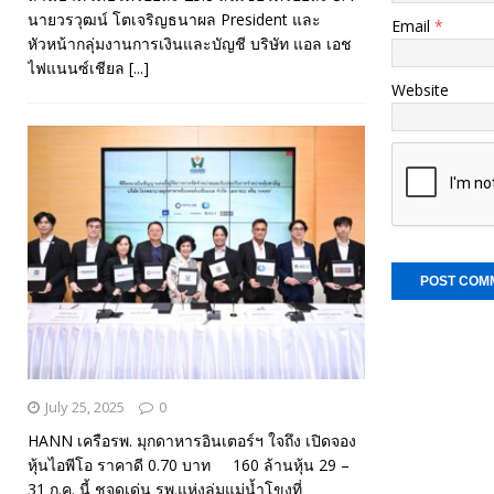
นายวรวุฒน์ โตเจริญธนาผล President และ
Email
*
หัวหน้ากลุ่มงานการเงินและบัญชี บริษัท แอล เอช
ไฟแนนซ์เชียล
[...]
Website
July 25, 2025
0
HANN เครือรพ. มุกดาหารอินเตอร์ฯ ใจถึง เปิดจอง
หุ้นไอพีโอ ราคาดี 0.70 บาท 160 ล้านหุ้น 29 –
31 ก.ค. นี้ ชูจุดเด่น รพ.แห่งลุ่มแม่น้ำโขงที่