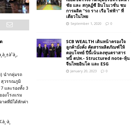
ชัย และ สกุลฏ์ซี อินโนเวชั่น ชม
การผลิต “รถ ราง เรือ ไฟฟ้า” ที่
เดียวในไทย
September 1, 2020
0
SCB WEALTH เดินหน้าครองใจ
์ต
ลูกค้ามั่งคั่ง คัดสรรผลิตภัณฑ์ให้
ตอบโจทย์ ปีนี้เน้นลงทุนตราสาร
หนี้ ตปท.- Structured note-หุ้น
จีนไทยอินโด และ ESG
January 20, 2023
0
ย) นำกลุ่มรถ
สุวรรณภูมิ
17 และรองทั้ง 3
าดของโรงแรม
คที่มิได้หักค่า