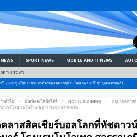
 NEWS
SPORT NEWS
MOBILE AND IT NEWS
AUTO
 OF THE TOWN
ะจำปี 2569 ชูนโยบายช่วยชาติครอบคลุมทุกๆด้านโดยเฉพาะแก้ไขปัญหาเศรษฐกิจ
่าวทั่วไป
บันเทิง & ไลฟ์สไตล์
HOTEL & DINING
กลุ่มรถคลาสสิ
 Bangkok International Motor 2026 ที่คนรักรถ ไม่ควรพลาด 25 มีค. – 5
อร์ตบาร์ โรงแรมโนโวเทล สุวรรณภูมิ แอร์พอร์ต
ถคลาสสิคเชียร์บอลโลกที่ทัชดาวน
ลัง สกัด!! เจาะสนามเจดีย์ใหญ่: เมื่อคะแนนนิยม ‘ส้ม’ พุ่งชนกำแพง ‘บ้านใหญ่’ ใน