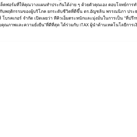
ล็ตฟอร์มที่ให้คุณวางแผนทำประกันได้ง่าย ๆ ด้วยตัวคุณเอง ตอบโจทย์การท
้ากับพฤติกรรมของผู้บริโภค ยกระดับชีวิตที่ดีขึ้น ดร.อัญชลิน พรรณนิภา ประธ
นส์ โบรคเกอร์ จำกัด เปิดเผยว่า ทีคิวเอ็มตระหนักและมุ่งมั่นในการเป็น “ที่ปร
คุณภาพและความยั่งยืน”ที่ดีที่สุด ได้ร่วมกับ iTAX ผู้นำด้านเทคโนโลยีการเ