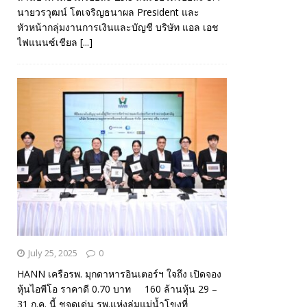
นายวรวุฒน์ โตเจริญธนาผล President และ
หัวหน้ากลุ่มงานการเงินและบัญชี บริษัท แอล เอช
ไฟแนนซ์เชียล
[...]
July 25, 2025
0
HANN เครือรพ. มุกดาหารอินเตอร์ฯ ใจถึง เปิดจอง
หุ้นไอพีโอ ราคาดี 0.70 บาท 160 ล้านหุ้น 29 –
31 ก.ค. นี้ ชูจุดเด่น รพ.แห่งลุ่มแม่น้ำโขงที่