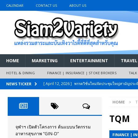
CALENDAR
CONTACT US
ABOUT US
HOME
MARKETING
ENTERTAINMENT
TRAVEL
HOTEL & DINING
FINANCE | INSURANCE | STOKE BROKERS
TALK
[ April 12, 2026 ]
พรรควิชั่นใหม่จัดประชุมใหญ่สามัญปร
NEWS TICKER
และหนี้สินของประชาชนการเงินไร้ดอกเบี้ย
PR NEWS
HOME
[ March 26, 2026 ]
เริ่มแล้วงานมหกรรมยานยนต์ The 47th
เมย.2569
AUTO NEWS
TQM
[ February 10, 2026 ]
นครปฐมส้มไม่แผ่ว แต่บ้านใหญ่ผนึกกำ
จุฬาฯ เปิดตัวโครงการ ต้นแบบนวัตกรรม
อาหารสุขภาพ “GIN-D”
FINANCE | I
วันที่สายอนุรักษ์นิยมเลิกรบกันเอง
PR NEWS