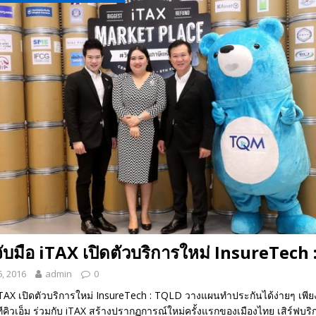
 EV สองล้อที่เข้าใจผู้ใช้ไทยมากที่สุด
AUTO NEWS
มอาหารสุขภาพ “GIN-D”
EVENT SOCIAL LIFE
มจับมือ iTAX เปิดตัวบริการใหม่ InsureTech
, 2016
admin
0
อ iTAX เปิดตัวบริการใหม่ InsureTech : TQLD วางแผนทำประกันได้ง่ายๆ เพีย
ทีคิวเอ็ม ร่วมกับ iTAX สร้างปรากฏการณ์ใหม่ครั้งแรกของเมืองไทย เสิร์ฟบริ