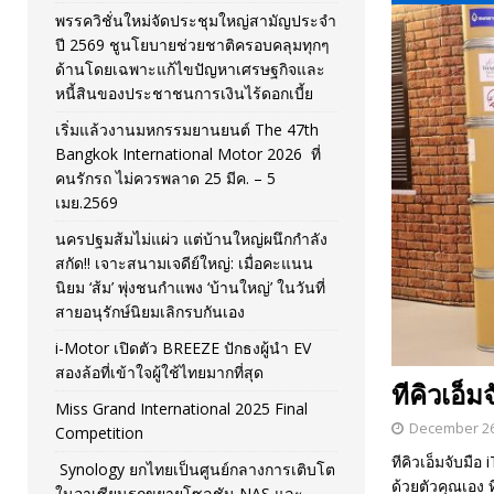
พรรควิชั่นใหม่จัดประชุมใหญ่สามัญประจำ
[ November 26, 2025 ]
i-Motor เปิดตัว BREEZE ปักธงผู้นำ
ปี 2569 ชูนโยบายช่วยชาติครอบคลุมทุกๆ
ด้านโดยเฉพาะแก้ไขปัญหาเศรษฐกิจและ
[ April 30, 2026 ]
จุฬาฯ เปิดตัวโครงการ ต้นแบบนวัตกรร
หนี้สินของประชาชนการเงินไร้ดอกเบี้ย
เริ่มแล้วงานมหกรรมยานยนต์ The 47th
Bangkok International Motor 2026 ที่
คนรักรถ ไม่ควรพลาด 25 มีค. – 5
เมย.2569
นครปฐมส้มไม่แผ่ว แต่บ้านใหญ่ผนึกกำลัง
สกัด!! เจาะสนามเจดีย์ใหญ่: เมื่อคะแนน
นิยม ‘ส้ม’ พุ่งชนกำแพง ‘บ้านใหญ่’ ในวันที่
สายอนุรักษ์นิยมเลิกรบกันเอง
i-Motor เปิดตัว BREEZE ปักธงผู้นำ EV
สองล้อที่เข้าใจผู้ใช้ไทยมากที่สุด
ทีคิวเอ็
Miss Grand International 2025 Final
December 26
Competition
ทีคิวเอ็มจับมื
Synology ยกไทยเป็นศูนย์กลางการเติบโต
ด้วยตัวคุณเอง 
ในอาเซียนรุกขยายโซลูชัน NAS และ