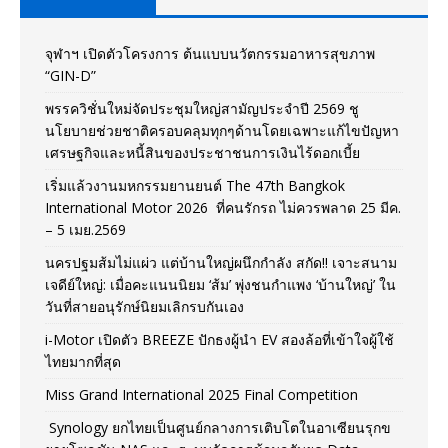
จุฬาฯ เปิดตัวโครงการ ต้นแบบนวัตกรรมอาหารสุขภาพ
“GIN-D”
พรรควิชั่นใหม่จัดประชุมใหญ่สามัญประจำปี 2569 ชู
นโยบายช่วยชาติครอบคลุมทุกๆด้านโดยเฉพาะแก้ไขปัญหา
เศรษฐกิจและหนี้สินของประชาชนการเงินไร้ดอกเบี้ย
เริ่มแล้วงานมหกรรมยานยนต์ The 47th Bangkok
International Motor 2026 ที่คนรักรถ ไม่ควรพลาด 25 มีค.
– 5 เมย.2569
นครปฐมส้มไม่แผ่ว แต่บ้านใหญ่ผนึกกำลัง สกัด!! เจาะสนาม
เจดีย์ใหญ่: เมื่อคะแนนนิยม ‘ส้ม’ พุ่งชนกำแพง ‘บ้านใหญ่’ ใน
วันที่สายอนุรักษ์นิยมเลิกรบกันเอง
i-Motor เปิดตัว BREEZE ปักธงผู้นำ EV สองล้อที่เข้าใจผู้ใช้
ไทยมากที่สุด
Miss Grand International 2025 Final Competition
Synology ยกไทยเป็นศูนย์กลางการเติบโตในอาเซียนรุกข