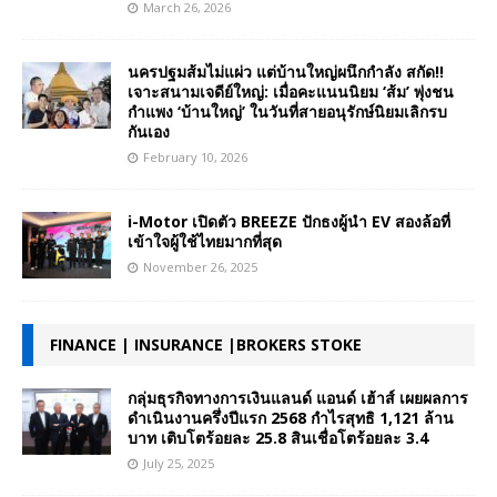
March 26, 2026
นครปฐมส้มไม่แผ่ว แต่บ้านใหญ่ผนึกกำลัง สกัด!!
เจาะสนามเจดีย์ใหญ่: เมื่อคะแนนนิยม ‘ส้ม’ พุ่งชน
กำแพง ‘บ้านใหญ่’ ในวันที่สายอนุรักษ์นิยมเลิกรบ
กันเอง
February 10, 2026
i-Motor เปิดตัว BREEZE ปักธงผู้นำ EV สองล้อที่
เข้าใจผู้ใช้ไทยมากที่สุด
November 26, 2025
FINANCE | INSURANCE |BROKERS STOKE
กลุ่มธุรกิจทางการเงินแลนด์ แอนด์ เฮ้าส์ เผยผลการ
ดำเนินงานครึ่งปีแรก 2568 กำไรสุทธิ 1,121 ล้าน
บาท เติบโตร้อยละ 25.8 สินเชื่อโตร้อยละ 3.4
July 25, 2025