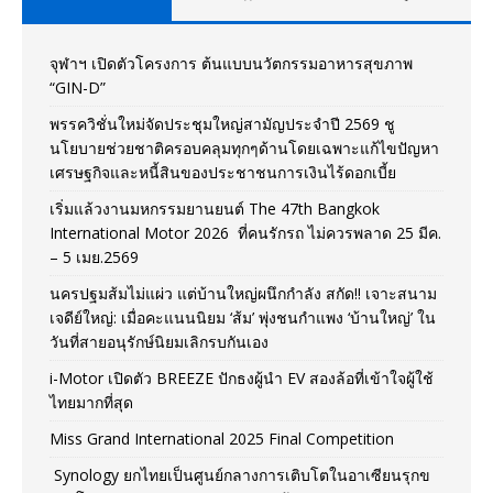
จุฬาฯ เปิดตัวโครงการ ต้นแบบนวัตกรรมอาหารสุขภาพ
“GIN-D”
พรรควิชั่นใหม่จัดประชุมใหญ่สามัญประจำปี 2569 ชู
นโยบายช่วยชาติครอบคลุมทุกๆด้านโดยเฉพาะแก้ไขปัญหา
เศรษฐกิจและหนี้สินของประชาชนการเงินไร้ดอกเบี้ย
เริ่มแล้วงานมหกรรมยานยนต์ The 47th Bangkok
International Motor 2026 ที่คนรักรถ ไม่ควรพลาด 25 มีค.
– 5 เมย.2569
นครปฐมส้มไม่แผ่ว แต่บ้านใหญ่ผนึกกำลัง สกัด!! เจาะสนาม
เจดีย์ใหญ่: เมื่อคะแนนนิยม ‘ส้ม’ พุ่งชนกำแพง ‘บ้านใหญ่’ ใน
วันที่สายอนุรักษ์นิยมเลิกรบกันเอง
i-Motor เปิดตัว BREEZE ปักธงผู้นำ EV สองล้อที่เข้าใจผู้ใช้
ไทยมากที่สุด
Miss Grand International 2025 Final Competition
Synology ยกไทยเป็นศูนย์กลางการเติบโตในอาเซียนรุกข