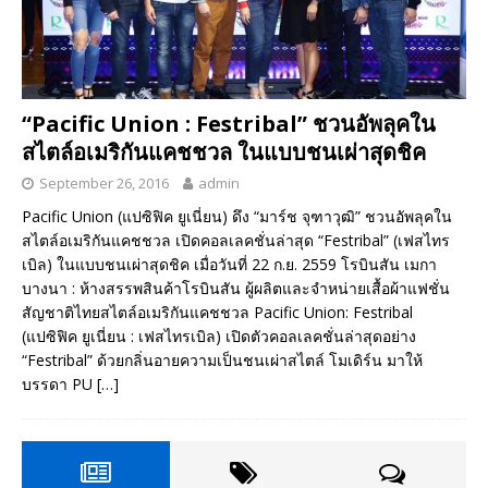
“Pacific Union : Festribal” ชวนอัพลุคใน
สไตล์อเมริกันแคชชวล ในแบบชนเผ่าสุดชิค
September 26, 2016
admin
Pacific Union (แปซิฟิค ยูเนี่ยน) ดึง “มาร์ช จุฑาวุฒิ” ชวนอัพลุคใน
สไตล์อเมริกันแคชชวล เปิดคอลเลคชั่นล่าสุด “Festribal” (เฟสไทร
เบิล) ในแบบชนเผ่าสุดชิค เมื่อวันที่ 22 ก.ย. 2559 โรบินสัน เมกา
บางนา : ห้างสรรพสินค้าโรบินสัน ผู้ผลิตและจำหน่ายเสื้อผ้าแฟชั่น
สัญชาติไทยสไตล์อเมริกันแคชชวล Pacific Union: Festribal
(แปซิฟิค ยูเนี่ยน : เฟสไทรเบิล) เปิดตัวคอลเลคชั่นล่าสุดอย่าง
“Festribal” ด้วยกลิ่นอายความเป็นชนเผ่าสไตล์ โมเดิร์น มาให้
บรรดา PU
[…]