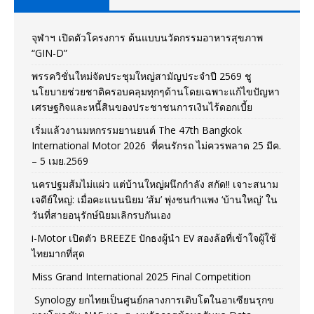
จุฬาฯ เปิดตัวโครงการ ต้นแบบนวัตกรรมอาหารสุขภาพ
“GIN-D”
พรรควิชั่นใหม่จัดประชุมใหญ่สามัญประจำปี 2569 ชู
นโยบายช่วยชาติครอบคลุมทุกๆด้านโดยเฉพาะแก้ไขปัญหา
เศรษฐกิจและหนี้สินของประชาชนการเงินไร้ดอกเบี้ย
เริ่มแล้วงานมหกรรมยานยนต์ The 47th Bangkok
International Motor 2026 ที่คนรักรถ ไม่ควรพลาด 25 มีค.
– 5 เมย.2569
นครปฐมส้มไม่แผ่ว แต่บ้านใหญ่ผนึกกำลัง สกัด!! เจาะสนาม
เจดีย์ใหญ่: เมื่อคะแนนนิยม ‘ส้ม’ พุ่งชนกำแพง ‘บ้านใหญ่’ ใน
วันที่สายอนุรักษ์นิยมเลิกรบกันเอง
i-Motor เปิดตัว BREEZE ปักธงผู้นำ EV สองล้อที่เข้าใจผู้ใช้
ไทยมากที่สุด
Miss Grand International 2025 Final Competition
Synology ยกไทยเป็นศูนย์กลางการเติบโตในอาเซียนรุกข