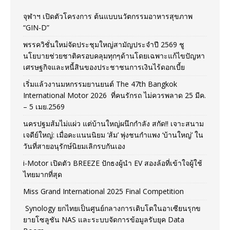
จุฬาฯ เปิดตัวโครงการ ต้นแบบนวัตกรรมอาหารสุขภาพ
“GIN-D”
พรรควิชั่นใหม่จัดประชุมใหญ่สามัญประจำปี 2569 ชู
นโยบายช่วยชาติครอบคลุมทุกๆด้านโดยเฉพาะแก้ไขปัญหา
เศรษฐกิจและหนี้สินของประชาชนการเงินไร้ดอกเบี้ย
เริ่มแล้วงานมหกรรมยานยนต์ The 47th Bangkok
International Motor 2026 ที่คนรักรถ ไม่ควรพลาด 25 มีค.
– 5 เมย.2569
นครปฐมส้มไม่แผ่ว แต่บ้านใหญ่ผนึกกำลัง สกัด!! เจาะสนาม
เจดีย์ใหญ่: เมื่อคะแนนนิยม ‘ส้ม’ พุ่งชนกำแพง ‘บ้านใหญ่’ ใน
วันที่สายอนุรักษ์นิยมเลิกรบกันเอง
i-Motor เปิดตัว BREEZE ปักธงผู้นำ EV สองล้อที่เข้าใจผู้ใช้
ไทยมากที่สุด
Miss Grand International 2025 Final Competition
Synology ยกไทยเป็นศูนย์กลางการเติบโตในอาเซียนรุกข
ยายโซลูชัน NAS และระบบจัดการข้อมูลรับยุค Data