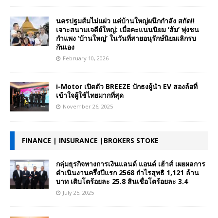
นครปฐมส้มไม่แผ่ว แต่บ้านใหญ่ผนึกกำลัง สกัด!!
เจาะสนามเจดีย์ใหญ่: เมื่อคะแนนนิยม ‘ส้ม’ พุ่งชน
กำแพง ‘บ้านใหญ่’ ในวันที่สายอนุรักษ์นิยมเลิกรบ
กันเอง
February 10, 2026
i-Motor เปิดตัว BREEZE ปักธงผู้นำ EV สองล้อที่
เข้าใจผู้ใช้ไทยมากที่สุด
November 26, 2025
FINANCE | INSURANCE |BROKERS STOKE
กลุ่มธุรกิจทางการเงินแลนด์ แอนด์ เฮ้าส์ เผยผลการ
ดำเนินงานครึ่งปีแรก 2568 กำไรสุทธิ 1,121 ล้าน
บาท เติบโตร้อยละ 25.8 สินเชื่อโตร้อยละ 3.4
July 25, 2025