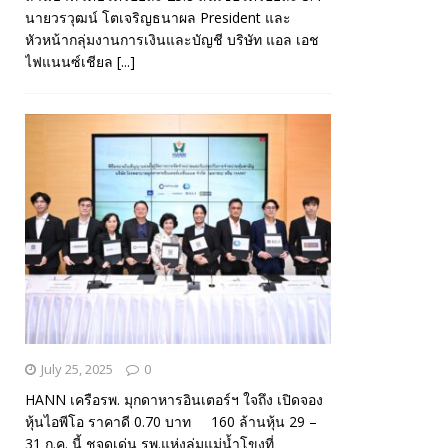
นายวรวุฒน์ โตเจริญธนาผล President และ
หัวหน้ากลุ่มงานการเงินและบัญชี บริษัท แอล เอช
ไฟแนนซ์เชียล
[...]
July 25, 2025
0
HANN เครือรพ. มุกดาหารอินเตอร์ฯ ใจถึง เปิดจอง
หุ้นไอพีโอ ราคาดี 0.70 บาท 160 ล้านหุ้น 29 –
31 ก.ค. นี้ ชูจุดเด่น รพ.แห่งลุ่มแม่น้ำโขงที่