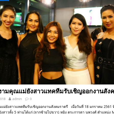
 EV สองล้อที่เข้าใจผู้ใช้ไทยมากที่สุด
AUTO NEWS
มอาหารสุขภาพ “GIN-D”
EVENT SOCIAL LIFE
งงามคุณแม่ยังสาวแทคทีมรับเชิญออกงานสัง
2018
admin
0
แม่ยังสาวแทคทีมรับเชิญออกงานสังคมราตรี เมื่อวันที่ 18 มกราคม 2561 ที่
ังสาวทั้ง 5 ท่านได้แก่ (จากซ้ายไปขวา) หมิง ตระการตา นพวงศ์ ตำแหน่ง 