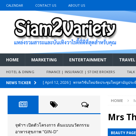
CALENDAR
CONTACT US
ABOUT US
HOME
MARKETING
ENTERTAINMENT
TRAVEL
HOTEL & DINING
FINANCE | INSURANCE | STOKE BROKERS
TALK
[ April 12, 2026 ]
พรรควิชั่นใหม่จัดประชุมใหญ่สามัญปร
NEWS TICKER
และหนี้สินของประชาชนการเงินไร้ดอกเบี้ย
PR NEWS
HOME
M
[ March 26, 2026 ]
เริ่มแล้วงานมหกรรมยานยนต์ The 47th
เมย.2569
AUTO NEWS
Mrs Th
[ February 10, 2026 ]
นครปฐมส้มไม่แผ่ว แต่บ้านใหญ่ผนึกกำ
จุฬาฯ เปิดตัวโครงการ ต้นแบบนวัตกรรม
อาหารสุขภาพ “GIN-D”
BEAUTY PAG
วันที่สายอนุรักษ์นิยมเลิกรบกันเอง
PR NEWS