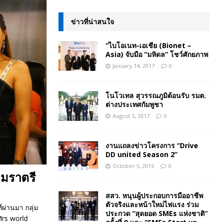
ข่าวที่น่าสนใจ
“ไบโอเนท-เอเชีย (Bionet –
Asia) จับมือ “มหิดล” โชว์ศักยภาพ
January 14, 2017
0
โนโวเทล สุวรรณภูมิต้อนรับ รมต.
ต่างประเทศกัมพูชา
August 5, 2017
0
งานแถลงข่าวโครงการ “Drive
DD united Season 2”
October 5, 2016
0
คมราตรี
สสว. หนุนผู้ประกอบการมืออาชีพ
ตัวจริงและหน้าใหม่ไฟแรง ร่วม
ผ่านมา กลุ่ม
ประกวด “สุดยอด SMEs แห่งชาติ”
Mrs world