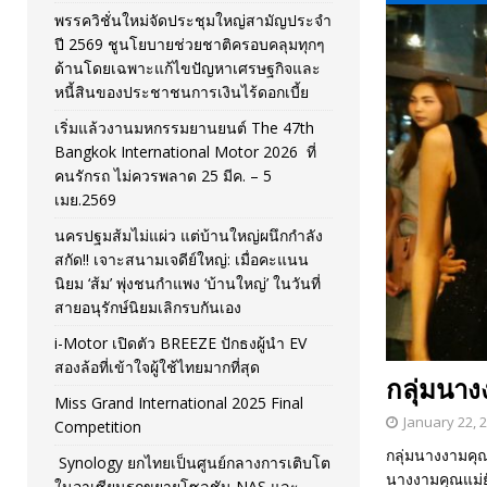
พรรควิชั่นใหม่จัดประชุมใหญ่สามัญประจำ
[ November 26, 2025 ]
i-Motor เปิดตัว BREEZE ปักธงผู้นำ
ปี 2569 ชูนโยบายช่วยชาติครอบคลุมทุกๆ
ด้านโดยเฉพาะแก้ไขปัญหาเศรษฐกิจและ
[ April 30, 2026 ]
จุฬาฯ เปิดตัวโครงการ ต้นแบบนวัตกรร
หนี้สินของประชาชนการเงินไร้ดอกเบี้ย
เริ่มแล้วงานมหกรรมยานยนต์ The 47th
Bangkok International Motor 2026 ที่
คนรักรถ ไม่ควรพลาด 25 มีค. – 5
เมย.2569
นครปฐมส้มไม่แผ่ว แต่บ้านใหญ่ผนึกกำลัง
สกัด!! เจาะสนามเจดีย์ใหญ่: เมื่อคะแนน
นิยม ‘ส้ม’ พุ่งชนกำแพง ‘บ้านใหญ่’ ในวันที่
สายอนุรักษ์นิยมเลิกรบกันเอง
i-Motor เปิดตัว BREEZE ปักธงผู้นำ EV
สองล้อที่เข้าใจผู้ใช้ไทยมากที่สุด
กลุ่มนา
Miss Grand International 2025 Final
January 22, 
Competition
กลุ่มนางงามคุณ
Synology ยกไทยเป็นศูนย์กลางการเติบโต
นางงามคุณแม่ย
ในอาเซียนรุกขยายโซลูชัน NAS และ