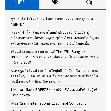
จุฬาฯ เปิดตัวโครงการ ต้นแบบนวัตกรรมอาหารสุขภาพ
“GIN-D”
พรรควิชั่นใหม่จัดประชุมใหญ่สามัญประจำปี 2569 ชู
นโยบายช่วยชาติครอบคลุมทุกๆด้านโดยเฉพาะแก้ไขปัญหา
เศรษฐกิจและหนี้สินของประชาชนการเงินไร้ดอกเบี้ย
เริ่มแล้วงานมหกรรมยานยนต์ The 47th Bangkok
International Motor 2026 ที่คนรักรถ ไม่ควรพลาด 25 มีค.
– 5 เมย.2569
นครปฐมส้มไม่แผ่ว แต่บ้านใหญ่ผนึกกำลัง สกัด!! เจาะสนาม
เจดีย์ใหญ่: เมื่อคะแนนนิยม ‘ส้ม’ พุ่งชนกำแพง ‘บ้านใหญ่’ ใน
วันที่สายอนุรักษ์นิยมเลิกรบกันเอง
i-Motor เปิดตัว BREEZE ปักธงผู้นำ EV สองล้อที่เข้าใจผู้ใช้
ไทยมากที่สุด
Miss Grand International 2025 Final Competition