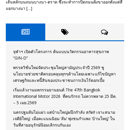
เส้นหลักบนถนนบางนา-ตราด ซึ่งจะทำการปิดถนนฝั่งขาออกตั้งแต่สี่
แยกบางนา
[…]
จุฬาฯ เปิดตัวโครงการ ต้นแบบนวัตกรรมอาหารสุขภาพ
“GIN-D”
พรรควิชั่นใหม่จัดประชุมใหญ่สามัญประจำปี 2569 ชู
นโยบายช่วยชาติครอบคลุมทุกๆด้านโดยเฉพาะแก้ไขปัญหา
เศรษฐกิจและหนี้สินของประชาชนการเงินไร้ดอกเบี้ย
เริ่มแล้วงานมหกรรมยานยนต์ The 47th Bangkok
International Motor 2026 ที่คนรักรถ ไม่ควรพลาด 25 มีค.
– 5 เมย.2569
นครปฐมส้มไม่แผ่ว แต่บ้านใหญ่ผนึกกำลัง สกัด!! เจาะสนาม
เจดีย์ใหญ่: เมื่อคะแนนนิยม ‘ส้ม’ พุ่งชนกำแพง ‘บ้านใหญ่’ ใน
วันที่สายอนุรักษ์นิยมเลิกรบกันเอง