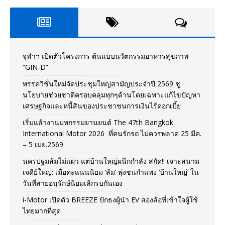
จุฬาฯ เปิดตัวโครงการ ต้นแบบนวัตกรรมอาหารสุขภาพ
“GIN-D”
พรรควิชั่นใหม่จัดประชุมใหญ่สามัญประจำปี 2569 ชู
นโยบายช่วยชาติครอบคลุมทุกๆด้านโดยเฉพาะแก้ไขปัญหา
เศรษฐกิจและหนี้สินของประชาชนการเงินไร้ดอกเบี้ย
เริ่มแล้วงานมหกรรมยานยนต์ The 47th Bangkok
International Motor 2026 ที่คนรักรถ ไม่ควรพลาด 25 มีค.
– 5 เมย.2569
นครปฐมส้มไม่แผ่ว แต่บ้านใหญ่ผนึกกำลัง สกัด!! เจาะสนาม
เจดีย์ใหญ่: เมื่อคะแนนนิยม ‘ส้ม’ พุ่งชนกำแพง ‘บ้านใหญ่’ ใน
วันที่สายอนุรักษ์นิยมเลิกรบกันเอง
i-Motor เปิดตัว BREEZE ปักธงผู้นำ EV สองล้อที่เข้าใจผู้ใช้
ไทยมากที่สุด