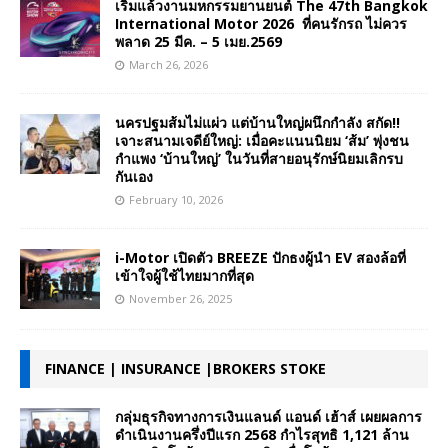
เริ่มแล้วงานมหกรรมยานยนต์ The 47th Bangkok
International Motor 2026 ที่คนรักรถ ไม่ควร
พลาด 25 มีค. – 5 เมย.2569
March 26, 2026
นครปฐมส้มไม่แผ่ว แต่บ้านใหญ่ผนึกกำลัง สกัด!!
เจาะสนามเจดีย์ใหญ่: เมื่อคะแนนนิยม ‘ส้ม’ พุ่งชน
กำแพง ‘บ้านใหญ่’ ในวันที่สายอนุรักษ์นิยมเลิกรบ
กันเอง
February 10, 2026
i-Motor เปิดตัว BREEZE ปักธงผู้นำ EV สองล้อที่
เข้าใจผู้ใช้ไทยมากที่สุด
November 26, 2025
FINANCE | INSURANCE |BROKERS STOKE
กลุ่มธุรกิจทางการเงินแลนด์ แอนด์ เฮ้าส์ เผยผลการ
ดำเนินงานครึ่งปีแรก 2568 กำไรสุทธิ 1,121 ล้าน