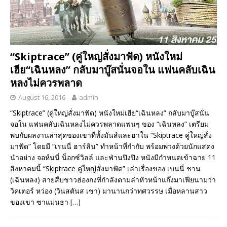
“Skiptrace” (คู่ใหญ่สั่งมาฟัด) หนังใหม่
เฮีย“เฉินหลง” กลับมาบู๊สนั่นจอใน แฟนคลับเฉิน
หลงไม่ควรพลาด
August 16, 2016
admin
“Skiptrace” (คู่ใหญ่สั่งมาฟัด) หนังใหม่เฮีย“เฉินหลง” กลับมาบู๊สนั่น
จอใน แฟนคลับเฉินหลงไม่ควรพลาดแฟนๆ ของ “เฉินหลง” เตรียม
พบกับผลงานล่าสุดของเขาที่ทั้งมันส์และฮาใน “Skiptrace คู่ใหญ่สั่ง
มาฟัด” โดยมี “เรนนี่ ฮาร์ลิน” ทำหน้าที่กำกับ พร้อมพ่วงด้วยนักแสดง
นำอย่าง จอห์นนี่ น็อกซ์วิลล์ และฟ่านปิงปิง หนังมีกำหนดเข้าฉาย 11
สิงหาคมนี้ “Skiptrace คู่ใหญ่สั่งมาฟัด” เล่าเรื่องของ เบนนี่ ชาน
(เฉินหลง) สายสืบชาวฮ่องกงที่กำลังตามล่าหัวหน้าแก๊งมาเฟียนามว่า
วิคเตอร์ หว่อง (วินสตันส เชา) มานานกว่าทศวรรษ เมื่อหลานสาว
ของเขา ซาแมนธา
[…]