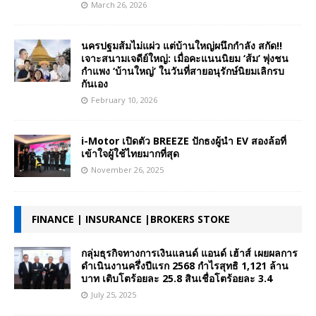
March 26, 2026
นครปฐมส้มไม่แผ่ว แต่บ้านใหญ่ผนึกกำลัง สกัด!!
เจาะสนามเจดีย์ใหญ่: เมื่อคะแนนนิยม ‘ส้ม’ พุ่งชน
กำแพง ‘บ้านใหญ่’ ในวันที่สายอนุรักษ์นิยมเลิกรบ
กันเอง
February 10, 2026
i-Motor เปิดตัว BREEZE ปักธงผู้นำ EV สองล้อที่
เข้าใจผู้ใช้ไทยมากที่สุด
November 26, 2025
FINANCE | INSURANCE |BROKERS STOKE
กลุ่มธุรกิจทางการเงินแลนด์ แอนด์ เฮ้าส์ เผยผลการ
ดำเนินงานครึ่งปีแรก 2568 กำไรสุทธิ 1,121 ล้าน
บาท เติบโตร้อยละ 25.8 สินเชื่อโตร้อยละ 3.4
July 25, 2025