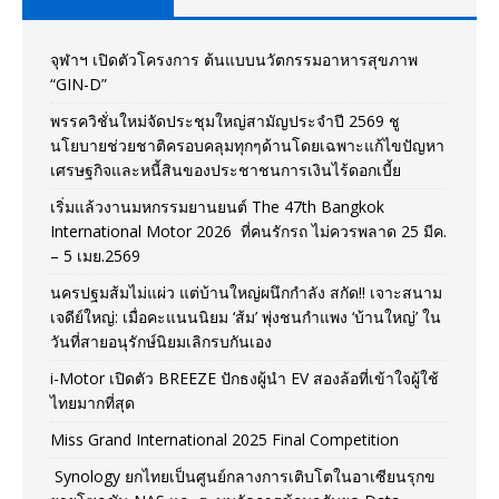
จุฬาฯ เปิดตัวโครงการ ต้นแบบนวัตกรรมอาหารสุขภาพ
“GIN-D”
พรรควิชั่นใหม่จัดประชุมใหญ่สามัญประจำปี 2569 ชู
นโยบายช่วยชาติครอบคลุมทุกๆด้านโดยเฉพาะแก้ไขปัญหา
เศรษฐกิจและหนี้สินของประชาชนการเงินไร้ดอกเบี้ย
เริ่มแล้วงานมหกรรมยานยนต์ The 47th Bangkok
International Motor 2026 ที่คนรักรถ ไม่ควรพลาด 25 มีค.
– 5 เมย.2569
นครปฐมส้มไม่แผ่ว แต่บ้านใหญ่ผนึกกำลัง สกัด!! เจาะสนาม
เจดีย์ใหญ่: เมื่อคะแนนนิยม ‘ส้ม’ พุ่งชนกำแพง ‘บ้านใหญ่’ ใน
วันที่สายอนุรักษ์นิยมเลิกรบกันเอง
i-Motor เปิดตัว BREEZE ปักธงผู้นำ EV สองล้อที่เข้าใจผู้ใช้
ไทยมากที่สุด
Miss Grand International 2025 Final Competition
Synology ยกไทยเป็นศูนย์กลางการเติบโตในอาเซียนรุกข