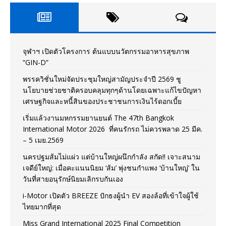
จุฬาฯ เปิดตัวโครงการ ต้นแบบนวัตกรรมอาหารสุขภาพ
“GIN-D”
พรรควิชั่นใหม่จัดประชุมใหญ่สามัญประจำปี 2569 ชู
นโยบายช่วยชาติครอบคลุมทุกๆด้านโดยเฉพาะแก้ไขปัญหา
เศรษฐกิจและหนี้สินของประชาชนการเงินไร้ดอกเบี้ย
เริ่มแล้วงานมหกรรมยานยนต์ The 47th Bangkok
International Motor 2026 ที่คนรักรถ ไม่ควรพลาด 25 มีค.
– 5 เมย.2569
นครปฐมส้มไม่แผ่ว แต่บ้านใหญ่ผนึกกำลัง สกัด!! เจาะสนาม
เจดีย์ใหญ่: เมื่อคะแนนนิยม ‘ส้ม’ พุ่งชนกำแพง ‘บ้านใหญ่’ ใน
วันที่สายอนุรักษ์นิยมเลิกรบกันเอง
i-Motor เปิดตัว BREEZE ปักธงผู้นำ EV สองล้อที่เข้าใจผู้ใช้
ไทยมากที่สุด
Miss Grand International 2025 Final Competition