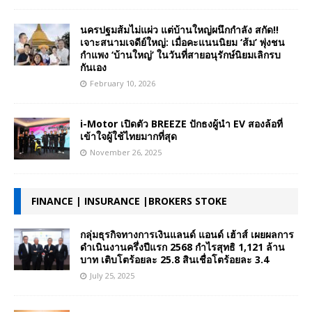
นครปฐมส้มไม่แผ่ว แต่บ้านใหญ่ผนึกกำลัง สกัด!!
เจาะสนามเจดีย์ใหญ่: เมื่อคะแนนนิยม ‘ส้ม’ พุ่งชน
กำแพง ‘บ้านใหญ่’ ในวันที่สายอนุรักษ์นิยมเลิกรบ
กันเอง
February 10, 2026
i-Motor เปิดตัว BREEZE ปักธงผู้นำ EV สองล้อที่
เข้าใจผู้ใช้ไทยมากที่สุด
November 26, 2025
FINANCE | INSURANCE |BROKERS STOKE
กลุ่มธุรกิจทางการเงินแลนด์ แอนด์ เฮ้าส์ เผยผลการ
ดำเนินงานครึ่งปีแรก 2568 กำไรสุทธิ 1,121 ล้าน
บาท เติบโตร้อยละ 25.8 สินเชื่อโตร้อยละ 3.4
July 25, 2025