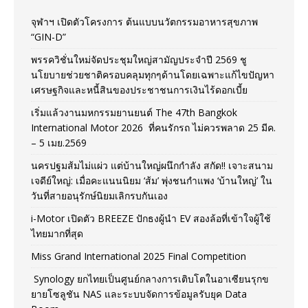
จุฬาฯ เปิดตัวโครงการ ต้นแบบนวัตกรรมอาหารสุขภาพ
“GIN-D”
พรรควิชั่นใหม่จัดประชุมใหญ่สามัญประจำปี 2569 ชู
นโยบายช่วยชาติครอบคลุมทุกๆด้านโดยเฉพาะแก้ไขปัญหา
เศรษฐกิจและหนี้สินของประชาชนการเงินไร้ดอกเบี้ย
เริ่มแล้วงานมหกรรมยานยนต์ The 47th Bangkok
International Motor 2026 ที่คนรักรถ ไม่ควรพลาด 25 มีค.
– 5 เมย.2569
นครปฐมส้มไม่แผ่ว แต่บ้านใหญ่ผนึกกำลัง สกัด!! เจาะสนาม
เจดีย์ใหญ่: เมื่อคะแนนนิยม ‘ส้ม’ พุ่งชนกำแพง ‘บ้านใหญ่’ ใน
วันที่สายอนุรักษ์นิยมเลิกรบกันเอง
i-Motor เปิดตัว BREEZE ปักธงผู้นำ EV สองล้อที่เข้าใจผู้ใช้
ไทยมากที่สุด
Miss Grand International 2025 Final Competition
Synology ยกไทยเป็นศูนย์กลางการเติบโตในอาเซียนรุกข
ยายโซลูชัน NAS และระบบจัดการข้อมูลรับยุค Data