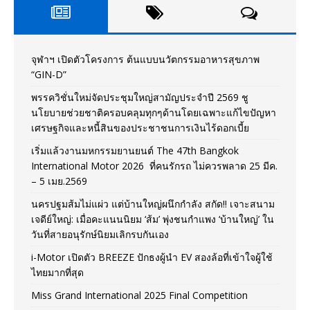
จุฬาฯ เปิดตัวโครงการ ต้นแบบนวัตกรรมอาหารสุขภาพ
“GIN-D”
พรรควิชั่นใหม่จัดประชุมใหญ่สามัญประจำปี 2569 ชู
นโยบายช่วยชาติครอบคลุมทุกๆด้านโดยเฉพาะแก้ไขปัญหา
เศรษฐกิจและหนี้สินของประชาชนการเงินไร้ดอกเบี้ย
เริ่มแล้วงานมหกรรมยานยนต์ The 47th Bangkok
International Motor 2026 ที่คนรักรถ ไม่ควรพลาด 25 มีค.
– 5 เมย.2569
นครปฐมส้มไม่แผ่ว แต่บ้านใหญ่ผนึกกำลัง สกัด!! เจาะสนาม
เจดีย์ใหญ่: เมื่อคะแนนนิยม ‘ส้ม’ พุ่งชนกำแพง ‘บ้านใหญ่’ ใน
วันที่สายอนุรักษ์นิยมเลิกรบกันเอง
i-Motor เปิดตัว BREEZE ปักธงผู้นำ EV สองล้อที่เข้าใจผู้ใช้
ไทยมากที่สุด
Miss Grand International 2025 Final Competition