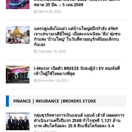
พลาด 25 มีค. – 5 เมย.2569
March 26, 2026
นครปฐมส้มไม่แผ่ว แต่บ้านใหญ่ผนึกกำลัง สกัด!!
เจาะสนามเจดีย์ใหญ่: เมื่อคะแนนนิยม ‘ส้ม’ พุ่งชน
กำแพง ‘บ้านใหญ่’ ในวันที่สายอนุรักษ์นิยมเลิกรบ
กันเอง
February 10, 2026
i-Motor เปิดตัว BREEZE ปักธงผู้นำ EV สองล้อที่
เข้าใจผู้ใช้ไทยมากที่สุด
November 26, 2025
FINANCE | INSURANCE |BROKERS STOKE
กลุ่มธุรกิจทางการเงินแลนด์ แอนด์ เฮ้าส์ เผยผลการ
ดำเนินงานครึ่งปีแรก 2568 กำไรสุทธิ 1,121 ล้าน
บาท เติบโตร้อยละ 25.8 สินเชื่อโตร้อยละ 3.4