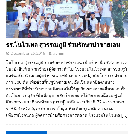
รร.โนโวเทล สุวรรณภูมิ ร่วมรักษาป่าชายเลน
December 26, 2016
admin
โนโวเทล สุวรรณภูมิ ร่วมรักษาป่าชายเลน เมื่อเร็วๆ นี้ คริสตอฟ เจอ
โฟรย์ (ยืนที่ 8 จากซ้าย) ผู้จัดการทั่วไป โรงแรมโนโวเทล สุวรรณภูมิ
แอร์พอร์ต นำคณะผู้บริหารและพนักงาน ร่วมปลูกต้นโกงกาง จำนวน
กว่า 500 ต้น เพื่อช่วยฟื้นฟูป่าชายเลน อันเป็นแนวป้องกันทาง
ธรรมชาติที่ช่วยรักษาชายฝั่งทะเลไม่ให้ถูกกัดเซาะจากคลื่นทะเล ทั้ง
ยังเป็นการอนุรักษ์พื้นที่อนุบาลสัตว์ทางทะเลได้อีกทางหนึ่ง ณ ศูนย์
ศึกษาธรรมชาติกองทัพบก (บางปู) เฉลิมพระเกียรติ 72 พรรษา มหา
ราชินี จังหวัดสมุทรปราการ ข้อมูลเพิ่มเติมกรุณาติดต่อ นฤมล
เฑียรฆโรจนกุล ผู้จัดการฝ่ายสื่อสารการตลาด โรงแรมโนโวเทล
[…]