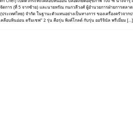
am Chef) เปิดตัวกระทะเคลือบหินอ่อน ปลอดภัยต่อสุขภาพ 100 % นางจารุ
้จัดการ (ที่ 5 จากซ้าย) และนายหรัณ กนกวลีวงศ์ ผู้อำนวยการฝ่ายการตลาด (
ฟ (ประเทศไทย) จำกัด ในฐานะตัวแทนอย่างเป็นทางการ ของเครื่องครัวจาก
ลือบหินอ่อน ดรีมเชฟ” 2 รุ่น คือรุ่น พิงค์โกลด์ กับรุ่น ออริจินัล พรีเมี่ยม
[…]