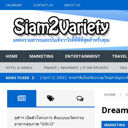
CALENDAR
CONTACT US
ABOUT US
HOME
MARKETING
ENTERTAINMENT
TRAVEL
HOTEL & DINING
FINANCE | INSURANCE | STOKE BROKERS
TALK
[ April 12, 2026 ]
พรรควิชั่นใหม่จัดประชุมใหญ่สามัญปร
NEWS TICKER
และหนี้สินของประชาชนการเงินไร้ดอกเบี้ย
PR NEWS
HOME
D
[ March 26, 2026 ]
เริ่มแล้วงานมหกรรมยานยนต์ The 47th
เมย.2569
AUTO NEWS
Dream
[ February 10, 2026 ]
นครปฐมส้มไม่แผ่ว แต่บ้านใหญ่ผนึกกำ
จุฬาฯ เปิดตัวโครงการ ต้นแบบนวัตกรรม
อาหารสุขภาพ “GIN-D”
MARKETING
วันที่สายอนุรักษ์นิยมเลิกรบกันเอง
PR NEWS