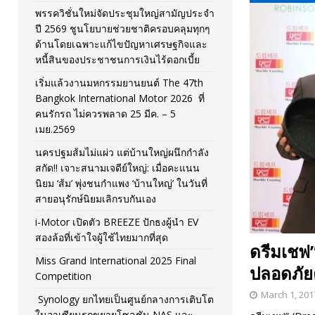
พรรควิชั่นใหม่จัดประชุมใหญ่สามัญประจำ
[ November 26, 2025 ]
i-Motor เปิดตัว BREEZE ปักธงผู้นำ
ปี 2569 ชูนโยบายช่วยชาติครอบคลุมทุกๆ
ด้านโดยเฉพาะแก้ไขปัญหาเศรษฐกิจและ
[ April 30, 2026 ]
จุฬาฯ เปิดตัวโครงการ ต้นแบบนวัตกรร
หนี้สินของประชาชนการเงินไร้ดอกเบี้ย
เริ่มแล้วงานมหกรรมยานยนต์ The 47th
Bangkok International Motor 2026 ที่
คนรักรถ ไม่ควรพลาด 25 มีค. – 5
เมย.2569
นครปฐมส้มไม่แผ่ว แต่บ้านใหญ่ผนึกกำลัง
สกัด!! เจาะสนามเจดีย์ใหญ่: เมื่อคะแนน
นิยม ‘ส้ม’ พุ่งชนกำแพง ‘บ้านใหญ่’ ในวันที่
สายอนุรักษ์นิยมเลิกรบกันเอง
i-Motor เปิดตัว BREEZE ปักธงผู้นำ EV
สองล้อที่เข้าใจผู้ใช้ไทยมากที่สุด
ดรีมเชฟ
Miss Grand International 2025 Final
ปลอดภัย
Competition
March 1, 201
Synology ยกไทยเป็นศูนย์กลางการเติบโต
ในอาเซียนรุกขยายโซลูชัน NAS และ