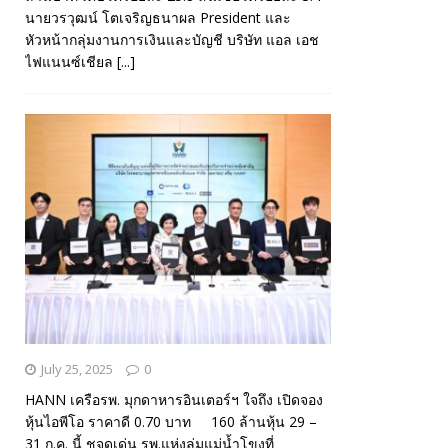
นายวรวุฒน์ โตเจริญธนาผล President และ
หัวหน้ากลุ่มงานการเงินและบัญชี บริษัท แอล เอช
ไฟแนนซ์เชียล
[...]
July 25, 2025
0
HANN เครือรพ. มุกดาหารอินเตอร์ฯ ใจถึง เปิดจอง
หุ้นไอพีโอ ราคาดี 0.70 บาท 160 ล้านหุ้น 29 –
31 ก.ค. นี้ ชูจุดเด่น รพ.แห่งลุ่มแม่น้ำโขงที่