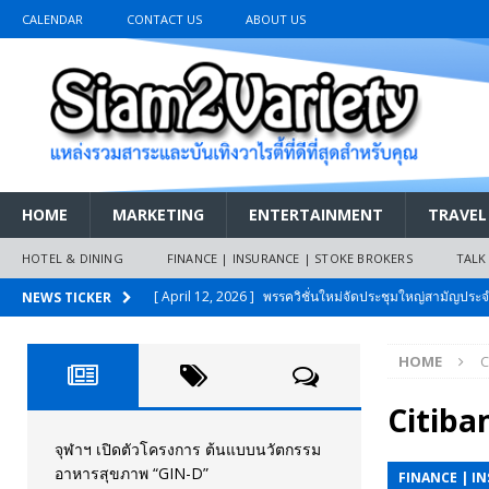
CALENDAR
CONTACT US
ABOUT US
HOME
MARKETING
ENTERTAINMENT
TRAVEL
HOTEL & DINING
FINANCE | INSURANCE | STOKE BROKERS
TALK
[ April 12, 2026 ]
พรรควิชั่นใหม่จัดประชุมใหญ่สามัญปร
NEWS TICKER
และหนี้สินของประชาชนการเงินไร้ดอกเบี้ย
PR NEWS
HOME
C
[ March 26, 2026 ]
เริ่มแล้วงานมหกรรมยานยนต์ The 47th
เมย.2569
AUTO NEWS
Citiba
[ February 10, 2026 ]
นครปฐมส้มไม่แผ่ว แต่บ้านใหญ่ผนึกกำ
จุฬาฯ เปิดตัวโครงการ ต้นแบบนวัตกรรม
อาหารสุขภาพ “GIN-D”
FINANCE | I
วันที่สายอนุรักษ์นิยมเลิกรบกันเอง
PR NEWS