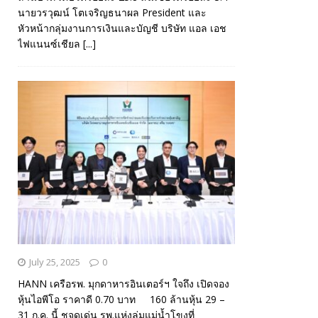
นายวรวุฒน์ โตเจริญธนาผล President และ
หัวหน้ากลุ่มงานการเงินและบัญชี บริษัท แอล เอช
ไฟแนนซ์เชียล
[...]
July 25, 2025
0
HANN เครือรพ. มุกดาหารอินเตอร์ฯ ใจถึง เปิดจอง
หุ้นไอพีโอ ราคาดี 0.70 บาท 160 ล้านหุ้น 29 –
31 ก.ค. นี้ ชูจุดเด่น รพ.แห่งลุ่มแม่น้ำโขงที่