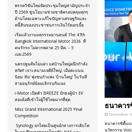
พรรควิชั่นใหม่จัดประชุมใหญ่สามัญประจำ
[ November 26, 2025 ]
i-Motor เปิดตัว BREEZE ปักธงผู้นำ
ปี 2569 ชูนโยบายช่วยชาติครอบคลุมทุกๆ
ด้านโดยเฉพาะแก้ไขปัญหาเศรษฐกิจและ
[ April 30, 2026 ]
จุฬาฯ เปิดตัวโครงการ ต้นแบบนวัตกรร
หนี้สินของประชาชนการเงินไร้ดอกเบี้ย
เริ่มแล้วงานมหกรรมยานยนต์ The 47th
Bangkok International Motor 2026 ที่
คนรักรถ ไม่ควรพลาด 25 มีค. – 5
เมย.2569
นครปฐมส้มไม่แผ่ว แต่บ้านใหญ่ผนึกกำลัง
สกัด!! เจาะสนามเจดีย์ใหญ่: เมื่อคะแนน
นิยม ‘ส้ม’ พุ่งชนกำแพง ‘บ้านใหญ่’ ในวันที่
สายอนุรักษ์นิยมเลิกรบกันเอง
i-Motor เปิดตัว BREEZE ปักธงผู้นำ EV
สองล้อที่เข้าใจผู้ใช้ไทยมากที่สุด
ธนาคารซิ
Miss Grand International 2025 Final
November 10
Competition
ธนาคารซิตี้แบง
Synology ยกไทยเป็นศูนย์กลางการเติบโต
นวัตกรรม Voice
ในอาเซียนรุกขยายโซลูชัน NAS และ