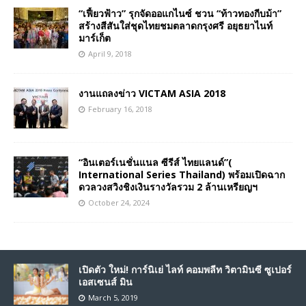
“เฟี้ยวฟ้าว” รุกจัดออแกไนซ์ ชวน “ท้าวทองกีบม้า”
สร้างสีสันใส่ชุดไทยชมตลาดกรุงศรี อยุธยาไนท์
มาร์เก็ต
April 9, 2018
งานแถลงข่าว VICTAM ASIA 2018
February 16, 2018
“อินเตอร์เนชั่นแนล ซีรีส์ ไทยแลนด์”(
International Series Thailand) พร้อมเปิดฉาก
ดวลวงสวิงชิงเงินรางวัลรวม 2 ล้านเหรียญฯ
October 24, 2024
เปิดตัว ใหม่! การ์นิเย่ ไลท์ คอมพลีท วิตามินซี ซูเปอร์
เอสเซนส์ มิน
March 5, 2019