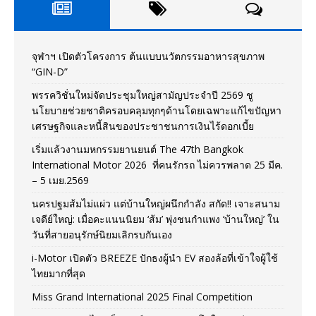
จุฬาฯ เปิดตัวโครงการ ต้นแบบนวัตกรรมอาหารสุขภาพ
“GIN-D”
พรรควิชั่นใหม่จัดประชุมใหญ่สามัญประจำปี 2569 ชู
นโยบายช่วยชาติครอบคลุมทุกๆด้านโดยเฉพาะแก้ไขปัญหา
เศรษฐกิจและหนี้สินของประชาชนการเงินไร้ดอกเบี้ย
เริ่มแล้วงานมหกรรมยานยนต์ The 47th Bangkok
International Motor 2026 ที่คนรักรถ ไม่ควรพลาด 25 มีค.
– 5 เมย.2569
นครปฐมส้มไม่แผ่ว แต่บ้านใหญ่ผนึกกำลัง สกัด!! เจาะสนาม
เจดีย์ใหญ่: เมื่อคะแนนนิยม ‘ส้ม’ พุ่งชนกำแพง ‘บ้านใหญ่’ ใน
วันที่สายอนุรักษ์นิยมเลิกรบกันเอง
i-Motor เปิดตัว BREEZE ปักธงผู้นำ EV สองล้อที่เข้าใจผู้ใช้
ไทยมากที่สุด
Miss Grand International 2025 Final Competition