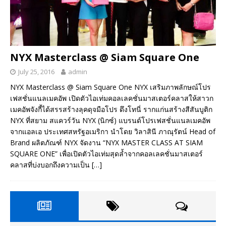
NYX Masterclass @ Siam Square One
July 25, 2016
admin
NYX Masterclass @ Siam Square One NYX เสริมภาพลักษณ์โปร
เฟสชั่นแนลเมคอัพ เปิดตัวไอเท่มคอลเลคชั่นมาสเตอร์คลาสให้สาวก
เมคอัพจังกี้ได้สรรสร้างลุคดุจมือโปร ดึงโทนี่ รากแก่นสร้างสีสันบูติก
NYX ที่สยาม สแควร์วัน NYX (นิกซ์) แบรนด์โปรเฟสชั่นแนลเมคอัพ
จากแอลเอ ประเทศสหรัฐอเมริกา นำโดย วิลาสินี ภาณุรัตน์ Head of
Brand ผลิตภัณฑ์ NYX จัดงาน “NYX MASTER CLASS AT SIAM
SQUARE ONE” เพื่อเปิดตัวไอเท่มสุดล้ำจากคอลเลคชั่นมาสเตอร์
คลาสที่บ่งบอกถึงความเป็น
[…]