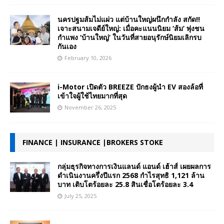
นครปฐมส้มไม่แผ่ว แต่บ้านใหญ่ผนึกกำลัง สกัด!!
เจาะสนามเจดีย์ใหญ่: เมื่อคะแนนนิยม ‘ส้ม’ พุ่งชน
กำแพง ‘บ้านใหญ่’ ในวันที่สายอนุรักษ์นิยมเลิกรบ
กันเอง
February 10, 2026
i-Motor เปิดตัว BREEZE ปักธงผู้นำ EV สองล้อที่
เข้าใจผู้ใช้ไทยมากที่สุด
November 26, 2025
FINANCE | INSURANCE |BROKERS STOKE
กลุ่มธุรกิจทางการเงินแลนด์ แอนด์ เฮ้าส์ เผยผลการ
ดำเนินงานครึ่งปีแรก 2568 กำไรสุทธิ 1,121 ล้าน
บาท เติบโตร้อยละ 25.8 สินเชื่อโตร้อยละ 3.4
July 25, 2025