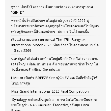
จุฬาฯ เปิดตัวโครงการ ต้นแบบนวัตกรรมอาหารสุขภาพ
“GIN-D”
พรรควิชั่นใหม่จัดประชุมใหญ่สามัญประจำปี 2569 ชู
นโยบายช่วยชาติครอบคลุมทุกๆด้านโดยเฉพาะแก้ไขปัญหา
เศรษฐกิจและหนี้สินของประชาชนการเงินไร้ดอกเบี้ย
เริ่มแล้วงานมหกรรมยานยนต์ The 47th Bangkok
International Motor 2026 ที่คนรักรถ ไม่ควรพลาด 25 มีค.
– 5 เมย.2569
นครปฐมส้มไม่แผ่ว แต่บ้านใหญ่ผนึกกำลัง สกัด!! เจาะสนาม
เจดีย์ใหญ่: เมื่อคะแนนนิยม ‘ส้ม’ พุ่งชนกำแพง ‘บ้านใหญ่’ ใน
วันที่สายอนุรักษ์นิยมเลิกรบกันเอง
i-Motor เปิดตัว BREEZE ปักธงผู้นำ EV สองล้อที่เข้าใจผู้ใช้
ไทยมากที่สุด
Miss Grand International 2025 Final Competition
Synology ยกไทยเป็นศูนย์กลางการเติบโตในอาเซียนรุกข
ยายโซลูชัน NAS และระบบจัดการข้อมูลรับยุค Data
Boom