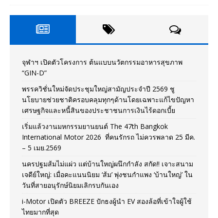
จุฬาฯ เปิดตัวโครงการ ต้นแบบนวัตกรรมอาหารสุขภาพ
“GIN-D”
พรรควิชั่นใหม่จัดประชุมใหญ่สามัญประจำปี 2569 ชู
นโยบายช่วยชาติครอบคลุมทุกๆด้านโดยเฉพาะแก้ไขปัญหา
เศรษฐกิจและหนี้สินของประชาชนการเงินไร้ดอกเบี้ย
เริ่มแล้วงานมหกรรมยานยนต์ The 47th Bangkok
International Motor 2026 ที่คนรักรถ ไม่ควรพลาด 25 มีค.
– 5 เมย.2569
นครปฐมส้มไม่แผ่ว แต่บ้านใหญ่ผนึกกำลัง สกัด!! เจาะสนาม
เจดีย์ใหญ่: เมื่อคะแนนนิยม ‘ส้ม’ พุ่งชนกำแพง ‘บ้านใหญ่’ ใน
วันที่สายอนุรักษ์นิยมเลิกรบกันเอง
i-Motor เปิดตัว BREEZE ปักธงผู้นำ EV สองล้อที่เข้าใจผู้ใช้
ไทยมากที่สุด