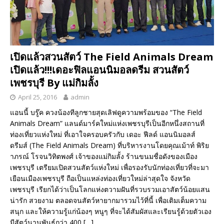
เปิดแล้วสวนสัตว์ The Field Animals Dream
เปิดแล้ว!!!เดอะฟิลแอนนิมอลดรีม สวนสัตว์
เพชรบุรี By แม่กิมลั้ง
April 25, 2016
admin
แอนนี้ บรู๊ค ควงน้องทีลูกชายสุดเลิฟดูความพร้อมของ “The Field
Animals Dream” แลนด์มาร์คใหม่แห่งเพชรบุรีเป็นอีกหนึ่งสถานที่
ท่องเที่ยวแห่งใหม่ ที่เอาใจครอบครัวกับ เดอะ ฟีลด์ แอนนิมอลส์
ดรีมส์ (The Field Animals Dream) ที่บริหารงานโดยคุณเม้าท์ พิริย
าภรณ์ โรจนวิทิตพงศ์ เจ้าของแม่กิมลั้ง ร้านขนมชื่อดังของเมือง
เพชรบุรี เตรียมเปิดสวนสัตว์แห่งใหม่ เพื่อรองรับนักท่องเที่ยวที่จะมา
เยือนเมืองเพชรบุรี ถือเป็นแหล่งท่องเที่ยวใหม่ล่าสุดใจ จังหวัด
เพชรบุรี เรียกได้ว่าเป็นโลกแห่งตวามฝันที่รวบรวมเอาสัตว์น้อยแสน
น่ารัก สวยงาม ตลอดจนสัตว์หายากมารวมไว้ที่นี้ เพื่อเติมเต็มความ
สนุก และให้ความรู้แก่น้องๆ หนูๆ ที่จะได้สัมผัสและเรียนรู้ด้วยตัวเอง
มีสัตว์นานพันธุ์กว่า 400
[…]