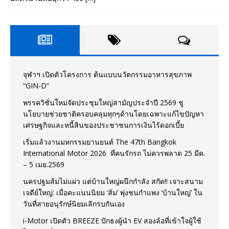
จุฬาฯ เปิดตัวโครงการ ต้นแบบนวัตกรรมอาหารสุขภาพ
“GIN-D”
พรรควิชั่นใหม่จัดประชุมใหญ่สามัญประจำปี 2569 ชู
นโยบายช่วยชาติครอบคลุมทุกๆด้านโดยเฉพาะแก้ไขปัญหา
เศรษฐกิจและหนี้สินของประชาชนการเงินไร้ดอกเบี้ย
เริ่มแล้วงานมหกรรมยานยนต์ The 47th Bangkok
International Motor 2026 ที่คนรักรถ ไม่ควรพลาด 25 มีค.
– 5 เมย.2569
นครปฐมส้มไม่แผ่ว แต่บ้านใหญ่ผนึกกำลัง สกัด!! เจาะสนาม
เจดีย์ใหญ่: เมื่อคะแนนนิยม ‘ส้ม’ พุ่งชนกำแพง ‘บ้านใหญ่’ ใน
วันที่สายอนุรักษ์นิยมเลิกรบกันเอง
i-Motor เปิดตัว BREEZE ปักธงผู้นำ EV สองล้อที่เข้าใจผู้ใช้