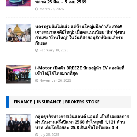
พลาด 25 มีค. – 5 เมย.2569
March 26, 2026
นครปฐมส้มไม่แผ่ว แต่บ้านใหญ่ผนึกกำลัง สกัด!!
เจาะสนามเจดีย์ใหญ่: เมื่อคะแนนนิยม ‘ส้ม’ พุ่งชน
กำแพง ‘บ้านใหญ่’ ในวันที่สายอนุรักษ์นิยมเลิกรบ
กันเอง
February 10, 2026
i-Motor เปิดตัว BREEZE ปักธงผู้นำ EV สองล้อที่
เข้าใจผู้ใช้ไทยมากที่สุด
November 26, 2025
FINANCE | INSURANCE |BROKERS STOKE
กลุ่มธุรกิจทางการเงินแลนด์ แอนด์ เฮ้าส์ เผยผลการ
ดำเนินงานครึ่งปีแรก 2568 กำไรสุทธิ 1,121 ล้าน
บาท เติบโตร้อยละ 25.8 สินเชื่อโตร้อยละ 3.4
July 25, 2025