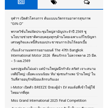
จุฬาฯ เปิดตัวโครงการ ต้นแบบนวัตกรรมอาหารสุขภาพ
“GIN-D”
พรรควิชั่นใหม่จัดประชุมใหญ่สามัญประจำปี 2569 ชู
นโยบายช่วยชาติครอบคลุมทุกๆด้านโดยเฉพาะแก้ไขปัญหา
เศรษฐกิจและหนี้สินของประชาชนการเงินไร้ดอกเบี้ย
เริ่มแล้วงานมหกรรมยานยนต์ The 47th Bangkok
International Motor 2026 ที่คนรักรถ ไม่ควรพลาด 25 มีค.
– 5 เมย.2569
นครปฐมส้มไม่แผ่ว แต่บ้านใหญ่ผนึกกำลัง สกัด!! เจาะสนาม
เจดีย์ใหญ่: เมื่อคะแนนนิยม ‘ส้ม’ พุ่งชนกำแพง ‘บ้านใหญ่’ ใน
วันที่สายอนุรักษ์นิยมเลิกรบกันเอง
i-Motor เปิดตัว BREEZE ปักธงผู้นำ EV สองล้อที่เข้าใจผู้ใช้
ไทยมากที่สุด
Miss Grand International 2025 Final Competition