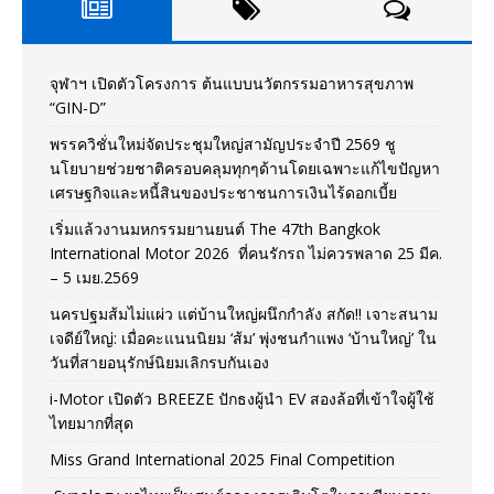
จุฬาฯ เปิดตัวโครงการ ต้นแบบนวัตกรรมอาหารสุขภาพ
“GIN-D”
พรรควิชั่นใหม่จัดประชุมใหญ่สามัญประจำปี 2569 ชู
นโยบายช่วยชาติครอบคลุมทุกๆด้านโดยเฉพาะแก้ไขปัญหา
เศรษฐกิจและหนี้สินของประชาชนการเงินไร้ดอกเบี้ย
เริ่มแล้วงานมหกรรมยานยนต์ The 47th Bangkok
International Motor 2026 ที่คนรักรถ ไม่ควรพลาด 25 มีค.
– 5 เมย.2569
นครปฐมส้มไม่แผ่ว แต่บ้านใหญ่ผนึกกำลัง สกัด!! เจาะสนาม
เจดีย์ใหญ่: เมื่อคะแนนนิยม ‘ส้ม’ พุ่งชนกำแพง ‘บ้านใหญ่’ ใน
วันที่สายอนุรักษ์นิยมเลิกรบกันเอง
i-Motor เปิดตัว BREEZE ปักธงผู้นำ EV สองล้อที่เข้าใจผู้ใช้
ไทยมากที่สุด
Miss Grand International 2025 Final Competition