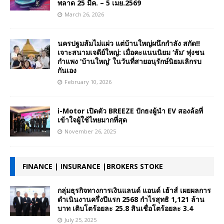
พลาด 25 มีค. – 5 เมย.2569
March 26, 2026
นครปฐมส้มไม่แผ่ว แต่บ้านใหญ่ผนึกกำลัง สกัด!!
เจาะสนามเจดีย์ใหญ่: เมื่อคะแนนนิยม ‘ส้ม’ พุ่งชน
กำแพง ‘บ้านใหญ่’ ในวันที่สายอนุรักษ์นิยมเลิกรบ
กันเอง
February 10, 2026
i-Motor เปิดตัว BREEZE ปักธงผู้นำ EV สองล้อที่
เข้าใจผู้ใช้ไทยมากที่สุด
November 26, 2025
FINANCE | INSURANCE |BROKERS STOKE
กลุ่มธุรกิจทางการเงินแลนด์ แอนด์ เฮ้าส์ เผยผลการ
ดำเนินงานครึ่งปีแรก 2568 กำไรสุทธิ 1,121 ล้าน
บาท เติบโตร้อยละ 25.8 สินเชื่อโตร้อยละ 3.4
July 25, 2025