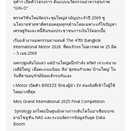
จุฬาฯ เปิดตัวโครงการ ต้นแบบนวัตกรรมอาหารสุขภาพ
“GIN-D”
พรรควิชั่นใหม่จัดประชุมใหญ่สามัญประจำปี 2569 ชู
นโยบายช่วยชาติครอบคลุมทุกๆด้านโดยเฉพาะแก้ไขปัญหา
เศรษฐกิจและหนี้สินของประชาชนการเงินไร้ดอกเบี้ย
เริ่มแล้วงานมหกรรมยานยนต์ The 47th Bangkok
International Motor 2026 ที่คนรักรถ ไม่ควรพลาด 25 มีค.
– 5 เมย.2569
นครปฐมส้มไม่แผ่ว แต่บ้านใหญ่ผนึกกำลัง สกัด!! เจาะสนาม
เจดีย์ใหญ่: เมื่อคะแนนนิยม ‘ส้ม’ พุ่งชนกำแพง ‘บ้านใหญ่’ ใน
วันที่สายอนุรักษ์นิยมเลิกรบกันเอง
i-Motor เปิดตัว BREEZE ปักธงผู้นำ EV สองล้อที่เข้าใจผู้ใช้
ไทยมากที่สุด
Miss Grand International 2025 Final Competition
Synology ยกไทยเป็นศูนย์กลางการเติบโตในอาเซียนรุกข
ยายโซลูชัน NAS และระบบจัดการข้อมูลรับยุค Data
Boom