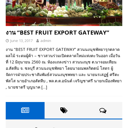
งาน “BEST FRUIT EXPORT GATEWAY”
June 13, 2017
admin
งาน “BEST FRUIT EXPORT GATEWAY” สวนนงนุชพัทยารุกตลาด
ผลไม้ ระดมผู้ค้า – ชาวสวนร่วมเปิดตลาดใหม่แห่งตะวันออก เมื่อวัน
ที่ 12 มิถุนายน 2560 ณ. ห้องแถลงข่าว สวนนงนุช ต.นาจอมเทียน
อ.สัตหีบ จ. ชลบุรี สวนนงนุชพัทยา โดยนายณพลกิตตน์ โสดร ผู้
จัดการฝ่ายประชาสัมพัมธ์สวนนงนุชพทยา และ นายนรเสฏฐ์ ศรีตะ
พัสโส นายอำเภอสัตหีบ , พล.ต.ต.อนันต์ เจริญชาศรี นายกเมืองพัทยา
, นายชาตรี บุญนาค
[…]