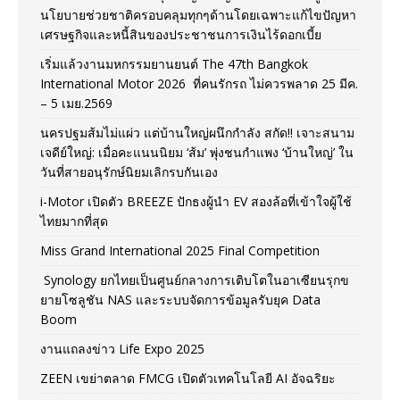
นโยบายช่วยชาติครอบคลุมทุกๆด้านโดยเฉพาะแก้ไขปัญหา
เศรษฐกิจและหนี้สินของประชาชนการเงินไร้ดอกเบี้ย
เริ่มแล้วงานมหกรรมยานยนต์ The 47th Bangkok
International Motor 2026 ที่คนรักรถ ไม่ควรพลาด 25 มีค.
– 5 เมย.2569
นครปฐมส้มไม่แผ่ว แต่บ้านใหญ่ผนึกกำลัง สกัด!! เจาะสนาม
เจดีย์ใหญ่: เมื่อคะแนนนิยม ‘ส้ม’ พุ่งชนกำแพง ‘บ้านใหญ่’ ใน
วันที่สายอนุรักษ์นิยมเลิกรบกันเอง
i-Motor เปิดตัว BREEZE ปักธงผู้นำ EV สองล้อที่เข้าใจผู้ใช้
ไทยมากที่สุด
Miss Grand International 2025 Final Competition
Synology ยกไทยเป็นศูนย์กลางการเติบโตในอาเซียนรุกข
ยายโซลูชัน NAS และระบบจัดการข้อมูลรับยุค Data
Boom
งานแถลงข่าว Life Expo 2025
ZEEN เขย่าตลาด FMCG เปิดตัวเทคโนโลยี AI อัจฉริยะ