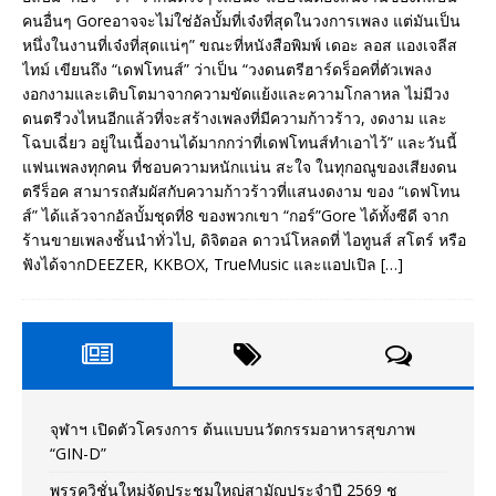
คนอื่นๆ Goreอาจจะไม่ใช่อัลบั้มที่เจ๋งที่สุดในวงการเพลง แต่มันเป็น
หนึ่งในงานที่เจ๋งที่สุดแน่ๆ” ขณะที่หนังสือพิมพ์ เดอะ ลอส แองเจลีส
ไทม์ เขียนถึง “เดฟโทนส์” ว่าเป็น “วงดนตรีฮาร์ดร็อคที่ตัวเพลง
งอกงามและเติบโตมาจากความขัดแย้งและความโกลาหล ไม่มีวง
ดนตรีวงไหนอีกแล้วที่จะสร้างเพลงที่มีความก้าวร้าว, งดงาม และ
โฉบเฉี่ยว อยู่ในเนื้องานได้มากกว่าที่เดฟโทนส์ทำเอาไว้” และวันนี้
แฟนเพลงทุกคน ที่ชอบความหนักแน่น สะใจ ในทุกอณูของเสียงดน
ตรีร็อค สามารถสัมผัสกับความก้าวร้าวที่แสนงดงาม ของ “เดฟโทน
ส์” ได้แล้วจากอัลบั้มชุดที่8 ของพวกเขา “กอร์”Gore ได้ทั้งซีดี จาก
ร้านขายเพลงชั้นนำทั่วไป, ดิจิตอล ดาวน์โหลดที่ ไอทูนส์ สโตร์ หรือ
ฟังได้จากDEEZER, KKBOX, TrueMusic และแอปเปิล
[…]
จุฬาฯ เปิดตัวโครงการ ต้นแบบนวัตกรรมอาหารสุขภาพ
“GIN-D”
พรรควิชั่นใหม่จัดประชุมใหญ่สามัญประจำปี 2569 ชู