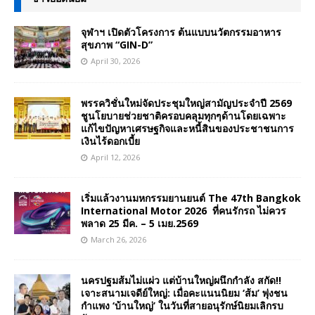
จุฬาฯ เปิดตัวโครงการ ต้นแบบนวัตกรรมอาหาร
สุขภาพ “GIN-D”
April 30, 2026
พรรควิชั่นใหม่จัดประชุมใหญ่สามัญประจำปี 2569
ชูนโยบายช่วยชาติครอบคลุมทุกๆด้านโดยเฉพาะ
แก้ไขปัญหาเศรษฐกิจและหนี้สินของประชาชนการ
เงินไร้ดอกเบี้ย
April 12, 2026
เริ่มแล้วงานมหกรรมยานยนต์ The 47th Bangkok
International Motor 2026 ที่คนรักรถ ไม่ควร
พลาด 25 มีค. – 5 เมย.2569
March 26, 2026
นครปฐมส้มไม่แผ่ว แต่บ้านใหญ่ผนึกกำลัง สกัด!!
เจาะสนามเจดีย์ใหญ่: เมื่อคะแนนนิยม ‘ส้ม’ พุ่งชน
กำแพง ‘บ้านใหญ่’ ในวันที่สายอนุรักษ์นิยมเลิกรบ