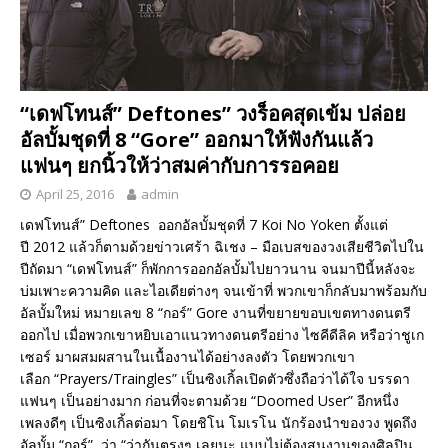
“เดฟโทนส์” Deftones” วงร็อคสุดเข้ม ปล่อย
อัลบั้มชุดที่ 8 “Gore” ออกมาให้ฟังกันแล้ว
แฟนๆ ยกนิ้วให้ว่าสมค่ากับการรอคอย
April 25, 2016
admin
เดฟโทนส์” Deftones ออกอัลบั้มชุดที่ 7 Koi No Yoken ตั้งแต่
ปี 2012 แล้วก็ตามด้วยข่าวเศร้า ฉิเชง – มือเบสของวงเสียชีวิตไปใน
ปีถัดมา “เดฟโทนส์” ก็พักการออกอัลบั้มไปยาวนาน จนมาปีนี้หลังจะ
บ่มเพาะความคิด และไอเดียต่างๆ จนเข้าที่ พวกเขาก็กลับมาพร้อมกับ
อัลบั้มใหม่ หมายเลข 8 “กอร์” Gore งานที่ขยายขอบเขตทางดนตรี
ออกไป เมื่อพวกเขาหยิบเอาแนวทางดนตรีอย่าง ไซคีดีลิค หรือว่าชูเก
เซอร์ มาผสมผสานในเนื้องานได้อย่างลงตัว โดยพวกเขา
เลือก “Prayers/Traingles” เป็นซิงเกิ้ลเปิดตัวซึ่งถือว่าได้ใจ บรรดา
แฟนๆ เป็นอย่างมาก ก่อนที่จะตามด้วย “Doomed User” อีกหนึ่ง
เพลงดีๆ เป็นซิงเกิ้ลต่อมา โดยชิโน โมเรโน นักร้องนำของวง พูดถึง
อัลบั้ม “กอร์” ว่า “ว่ากันตรงๆ เลยนะ แบบไม่ต้องสนงานของศิลปิน