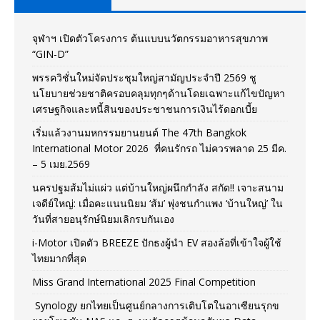
จุฬาฯ เปิดตัวโครงการ ต้นแบบนวัตกรรมอาหารสุขภาพ
“GIN-D”
พรรควิชั่นใหม่จัดประชุมใหญ่สามัญประจำปี 2569 ชู
นโยบายช่วยชาติครอบคลุมทุกๆด้านโดยเฉพาะแก้ไขปัญหา
เศรษฐกิจและหนี้สินของประชาชนการเงินไร้ดอกเบี้ย
เริ่มแล้วงานมหกรรมยานยนต์ The 47th Bangkok
International Motor 2026 ที่คนรักรถ ไม่ควรพลาด 25 มีค.
– 5 เมย.2569
นครปฐมส้มไม่แผ่ว แต่บ้านใหญ่ผนึกกำลัง สกัด!! เจาะสนาม
เจดีย์ใหญ่: เมื่อคะแนนนิยม ‘ส้ม’ พุ่งชนกำแพง ‘บ้านใหญ่’ ใน
วันที่สายอนุรักษ์นิยมเลิกรบกันเอง
i-Motor เปิดตัว BREEZE ปักธงผู้นำ EV สองล้อที่เข้าใจผู้ใช้
ไทยมากที่สุด
Miss Grand International 2025 Final Competition
Synology ยกไทยเป็นศูนย์กลางการเติบโตในอาเซียนรุกข