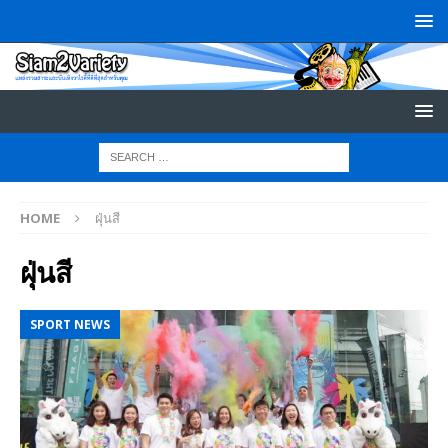
HOME
ฝุ่นสี
ฝุ่นสี
SPORT NEWS