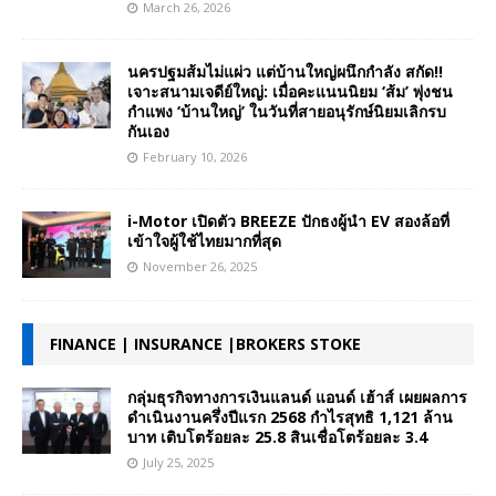
March 26, 2026
นครปฐมส้มไม่แผ่ว แต่บ้านใหญ่ผนึกกำลัง สกัด!!
เจาะสนามเจดีย์ใหญ่: เมื่อคะแนนนิยม ‘ส้ม’ พุ่งชน
กำแพง ‘บ้านใหญ่’ ในวันที่สายอนุรักษ์นิยมเลิกรบ
กันเอง
February 10, 2026
i-Motor เปิดตัว BREEZE ปักธงผู้นำ EV สองล้อที่
เข้าใจผู้ใช้ไทยมากที่สุด
November 26, 2025
FINANCE | INSURANCE |BROKERS STOKE
กลุ่มธุรกิจทางการเงินแลนด์ แอนด์ เฮ้าส์ เผยผลการ
ดำเนินงานครึ่งปีแรก 2568 กำไรสุทธิ 1,121 ล้าน
บาท เติบโตร้อยละ 25.8 สินเชื่อโตร้อยละ 3.4
July 25, 2025