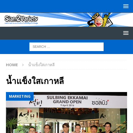
HOME
น้ำแข็งใสเกาหลี
น้ำแข็งใสเกาหลี
MARKETING