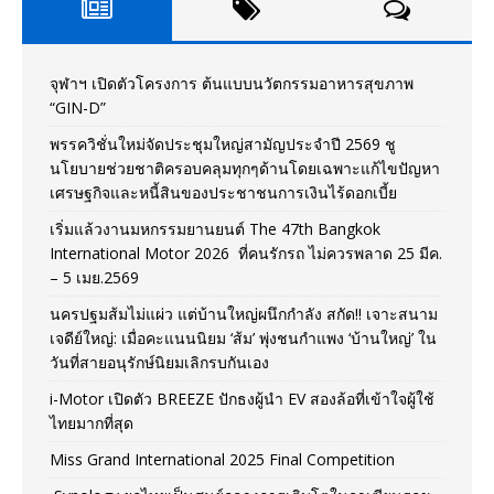
จุฬาฯ เปิดตัวโครงการ ต้นแบบนวัตกรรมอาหารสุขภาพ
“GIN-D”
พรรควิชั่นใหม่จัดประชุมใหญ่สามัญประจำปี 2569 ชู
นโยบายช่วยชาติครอบคลุมทุกๆด้านโดยเฉพาะแก้ไขปัญหา
เศรษฐกิจและหนี้สินของประชาชนการเงินไร้ดอกเบี้ย
เริ่มแล้วงานมหกรรมยานยนต์ The 47th Bangkok
International Motor 2026 ที่คนรักรถ ไม่ควรพลาด 25 มีค.
– 5 เมย.2569
นครปฐมส้มไม่แผ่ว แต่บ้านใหญ่ผนึกกำลัง สกัด!! เจาะสนาม
เจดีย์ใหญ่: เมื่อคะแนนนิยม ‘ส้ม’ พุ่งชนกำแพง ‘บ้านใหญ่’ ใน
วันที่สายอนุรักษ์นิยมเลิกรบกันเอง
i-Motor เปิดตัว BREEZE ปักธงผู้นำ EV สองล้อที่เข้าใจผู้ใช้
ไทยมากที่สุด
Miss Grand International 2025 Final Competition