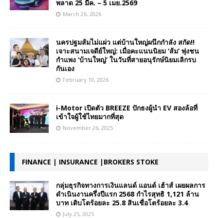
พลาด 25 มีค. – 5 เมย.2569
March 26, 2026
นครปฐมส้มไม่แผ่ว แต่บ้านใหญ่ผนึกกำลัง สกัด!!
เจาะสนามเจดีย์ใหญ่: เมื่อคะแนนนิยม ‘ส้ม’ พุ่งชน
กำแพง ‘บ้านใหญ่’ ในวันที่สายอนุรักษ์นิยมเลิกรบ
กันเอง
February 10, 2026
i-Motor เปิดตัว BREEZE ปักธงผู้นำ EV สองล้อที่
เข้าใจผู้ใช้ไทยมากที่สุด
November 26, 2025
FINANCE | INSURANCE |BROKERS STOKE
กลุ่มธุรกิจทางการเงินแลนด์ แอนด์ เฮ้าส์ เผยผลการ
ดำเนินงานครึ่งปีแรก 2568 กำไรสุทธิ 1,121 ล้าน
บาท เติบโตร้อยละ 25.8 สินเชื่อโตร้อยละ 3.4
July 25, 2025