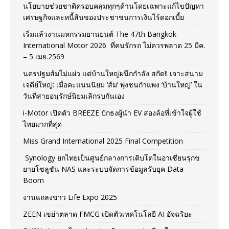
นโยบายช่วยชาติครอบคลุมทุกๆด้านโดยเฉพาะแก้ไขปัญหา
เศรษฐกิจและหนี้สินของประชาชนการเงินไร้ดอกเบี้ย
เริ่มแล้วงานมหกรรมยานยนต์ The 47th Bangkok
International Motor 2026 ที่คนรักรถ ไม่ควรพลาด 25 มีค.
– 5 เมย.2569
นครปฐมส้มไม่แผ่ว แต่บ้านใหญ่ผนึกกำลัง สกัด!! เจาะสนาม
เจดีย์ใหญ่: เมื่อคะแนนนิยม ‘ส้ม’ พุ่งชนกำแพง ‘บ้านใหญ่’ ใน
วันที่สายอนุรักษ์นิยมเลิกรบกันเอง
i-Motor เปิดตัว BREEZE ปักธงผู้นำ EV สองล้อที่เข้าใจผู้ใช้
ไทยมากที่สุด
Miss Grand International 2025 Final Competition
Synology ยกไทยเป็นศูนย์กลางการเติบโตในอาเซียนรุกข
ยายโซลูชัน NAS และระบบจัดการข้อมูลรับยุค Data
Boom
งานแถลงข่าว Life Expo 2025
ZEEN เขย่าตลาด FMCG เปิดตัวเทคโนโลยี AI อัจฉริยะ