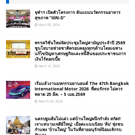
จุฬาฯ เปิดตัวโครงการ ต้นแบบนวัตกรรมอาหาร
สุขภาพ “GIN-D”
April 30, 2026
พรรควิชั่นใหม่จัดประชุมใหญ่สามัญประจำปี 2569
ชูนโยบายช่วยชาติครอบคลุมทุกๆด้านโดยเฉพาะ
แก้ไขปัญหาเศรษฐกิจและหนี้สินของประชาชนการ
เงินไร้ดอกเบี้ย
April 12, 2026
เริ่มแล้วงานมหกรรมยานยนต์ The 47th Bangkok
International Motor 2026 ที่คนรักรถ ไม่ควร
พลาด 25 มีค. – 5 เมย.2569
March 26, 2026
นครปฐมส้มไม่แผ่ว แต่บ้านใหญ่ผนึกกำลัง สกัด!!
เจาะสนามเจดีย์ใหญ่: เมื่อคะแนนนิยม ‘ส้ม’ พุ่งชน
กำแพง ‘บ้านใหญ่’ ในวันที่สายอนุรักษ์นิยมเลิกรบ
กันเอง