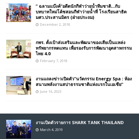
” ฉลามแบ๊งค์”อดีตนักกีฬาว่ายน้ำทีมชาติ…กับ
บทบาทใหม่โค้ชสอนกีฬาว่ายน้ำที่ โรงเรียนสาธิต
มศว.ประสานมิตร (ฝ่ายประถม)
December 2, 2018
กพร. ตั้งเป้าส่งเสริมและพัฒนาของเสียเป็นแหล่ง
ทรัพยากรทดแทน เพื่อรองรับการพัฒนาอุตสาหกรรม
ไทย 4.0
February 7, 2018
งานแถลงข่าวเปิดตัว”นวัตกรรม Energy Spa : ห้อง
สนามพลังงานสปาธรรมชาติแห่งแรกในเอเชีย”
June 16, 2023
งานเปิดตัวรายการ SHARK TANK THAILAND
March 4, 2019