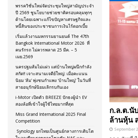
พรรควิชั่นใหม่จัดประชุมใหญ่สามัญประจำ
[ November 26, 2025 ]
i-Motor เปิดตัว BREEZE ปักธงผู้นำ
ปี 2569 ชูนโยบายช่วยชาติครอบคลุมทุกๆ
ด้านโดยเฉพาะแก้ไขปัญหาเศรษฐกิจและ
[ April 30, 2026 ]
จุฬาฯ เปิดตัวโครงการ ต้นแบบนวัตกรร
หนี้สินของประชาชนการเงินไร้ดอกเบี้ย
เริ่มแล้วงานมหกรรมยานยนต์ The 47th
Bangkok International Motor 2026 ที่
คนรักรถ ไม่ควรพลาด 25 มีค. – 5
เมย.2569
นครปฐมส้มไม่แผ่ว แต่บ้านใหญ่ผนึกกำลัง
สกัด!! เจาะสนามเจดีย์ใหญ่: เมื่อคะแนน
นิยม ‘ส้ม’ พุ่งชนกำแพง ‘บ้านใหญ่’ ในวันที่
สายอนุรักษ์นิยมเลิกรบกันเอง
i-Motor เปิดตัว BREEZE ปักธงผู้นำ EV
สองล้อที่เข้าใจผู้ใช้ไทยมากที่สุด
ก.ล.ต.นับ
Miss Grand International 2025 Final
ล้านหุ้
Competition
September 2
Synology ยกไทยเป็นศูนย์กลางการเติบโต
ในอาเซียนรุกขยายโซลูชัน NAS และ