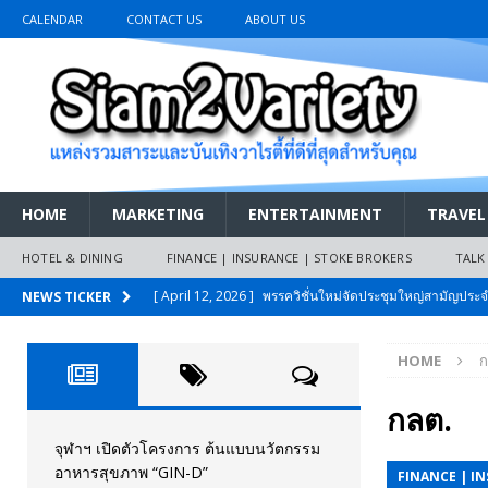
CALENDAR
CONTACT US
ABOUT US
HOME
MARKETING
ENTERTAINMENT
TRAVEL
HOTEL & DINING
FINANCE | INSURANCE | STOKE BROKERS
TALK
[ April 12, 2026 ]
พรรควิชั่นใหม่จัดประชุมใหญ่สามัญปร
NEWS TICKER
และหนี้สินของประชาชนการเงินไร้ดอกเบี้ย
PR NEWS
HOME
ก
[ March 26, 2026 ]
เริ่มแล้วงานมหกรรมยานยนต์ The 47th
เมย.2569
AUTO NEWS
กลต.
[ February 10, 2026 ]
นครปฐมส้มไม่แผ่ว แต่บ้านใหญ่ผนึกกำ
จุฬาฯ เปิดตัวโครงการ ต้นแบบนวัตกรรม
อาหารสุขภาพ “GIN-D”
FINANCE | I
วันที่สายอนุรักษ์นิยมเลิกรบกันเอง
PR NEWS