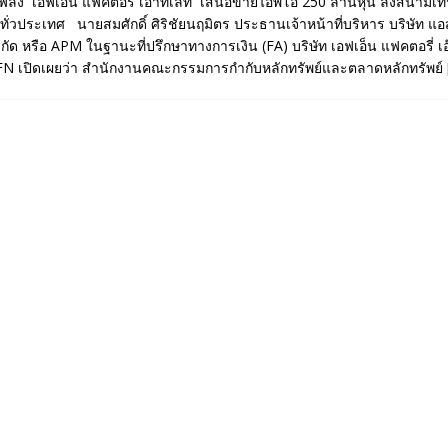
ไฟลิ่ง ‘‘เอฟเอ็น แฟคตอรี่ เอ๊าท์เลท’’ เสนอขายไอพีโอ 250 ล้านหุ้น ลงสนามเ
 ทั่วประเทศ นายสมศักดิ์ ศิริชัยนฤมิตร ประธานเจ้าหน้าที่บริหาร บริษัท 
กัด หรือ APM ในฐานะที่ปรึกษาทางการเงิน (FA) บริษัท เอฟเอ็น แฟคตอรี่ เอ
FN เปิดเผยว่า สำนักงานคณะกรรมการกำกับหลักทรัพย์และตลาดหลักทรัพย์