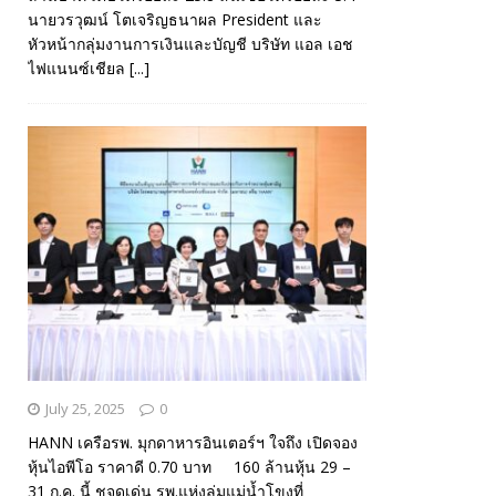
นายวรวุฒน์ โตเจริญธนาผล President และ
หัวหน้ากลุ่มงานการเงินและบัญชี บริษัท แอล เอช
ไฟแนนซ์เชียล
[...]
July 25, 2025
0
HANN เครือรพ. มุกดาหารอินเตอร์ฯ ใจถึง เปิดจอง
หุ้นไอพีโอ ราคาดี 0.70 บาท 160 ล้านหุ้น 29 –
31 ก.ค. นี้ ชูจุดเด่น รพ.แห่งลุ่มแม่น้ำโขงที่