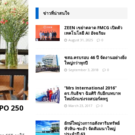
ข่าวที่น่าสนใจ
ZEEN เขย่าตลาด FMCG เปิดตัว
เทคโนโลยี AI อัจฉริยะ
August 31, 2025
0
ชสอ.ครบรอบ 46 ปี จัดงานอย่างยิ่ง
ใหญ่กว่าทุกปี
September 3, 2018
0
“Mrs International 2016”
ดร.กันธิชา ฉิมศิริ กับอีกบทบาท
ใหม่นักแข่งรถสปอร์ตหรู
 IPO 250
March 23, 2017
0
ยักษ์ใหญ่วงการอสังหาริมทรัพย์
หัวหิน-ชะอำ จัดสัมมนาใหญ่
ประจำปี 63