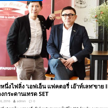
 EV สองล้อที่เข้าใจผู้ใช้ไทยมากที่สุด
AUTO NEWS
มอาหารสุขภาพ “GIN-D”
EVENT SOCIAL LIFE
หนึ่งไฟลิ่ง ‘เอฟเอ็น แฟคตอรี่ เอ๊าท์เลท’ขาย
น ลงกระดานเทรด SET
6, 2016
admin
0