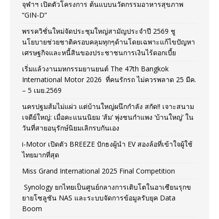
จุฬาฯ เปิดตัวโครงการ ต้นแบบนวัตกรรมอาหารสุขภาพ
“GIN-D”
พรรควิชั่นใหม่จัดประชุมใหญ่สามัญประจำปี 2569 ชู
นโยบายช่วยชาติครอบคลุมทุกๆด้านโดยเฉพาะแก้ไขปัญหา
เศรษฐกิจและหนี้สินของประชาชนการเงินไร้ดอกเบี้ย
เริ่มแล้วงานมหกรรมยานยนต์ The 47th Bangkok
International Motor 2026 ที่คนรักรถ ไม่ควรพลาด 25 มีค.
– 5 เมย.2569
นครปฐมส้มไม่แผ่ว แต่บ้านใหญ่ผนึกกำลัง สกัด!! เจาะสนาม
เจดีย์ใหญ่: เมื่อคะแนนนิยม ‘ส้ม’ พุ่งชนกำแพง ‘บ้านใหญ่’ ใน
วันที่สายอนุรักษ์นิยมเลิกรบกันเอง
i-Motor เปิดตัว BREEZE ปักธงผู้นำ EV สองล้อที่เข้าใจผู้ใช้
ไทยมากที่สุด
Miss Grand International 2025 Final Competition
Synology ยกไทยเป็นศูนย์กลางการเติบโตในอาเซียนรุกข
ยายโซลูชัน NAS และระบบจัดการข้อมูลรับยุค Data
Boom