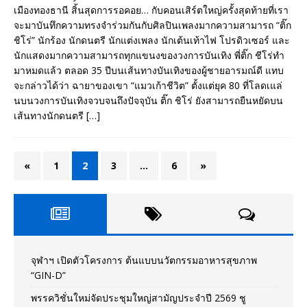
เมืองทองธานี สิ้นสุดการรอคอย… กับคอนเสิร์ตใหญ่ครั้งสุดท้ายที่เรา
จะมาบันทึกความทรงจำร่วมกันกับศิลปินเพลงมากความสามารถ “ติ๊ก
ชิโร่” นักร้อง นักดนตรี นักแต่งเพลง นักเต้นเท้าไฟ โปรดิวเซอร์ และ
นักแสดงมากความสามารถทุกแขนงของวงการบันเทิง พี่ติ๊ก ชีโร่ทำ
มาหมดแล้ว ตลอด 35 ปีบนเส้นทางบันเทิงของผู้ชายอารมณ์ดี แทบ
จะกล่าวได้ว่า ฉายาของเขา “แมวเก้าชีวิต” ตั้งแต่ยุค 80 ที่โลดเแล่
นบนวงการบันเทิงจวบจนถึงปัจจุบัน ติ๊ก ชิโร่ ยังสามารถยืนหยัดบน
เส้นทางนักดนตรี
[…]
«
1
2
3
…
6
»
จุฬาฯ เปิดตัวโครงการ ต้นแบบนวัตกรรมอาหารสุขภาพ
“GIN-D”
พรรควิชั่นใหม่จัดประชุมใหญ่สามัญประจำปี 2569 ชู