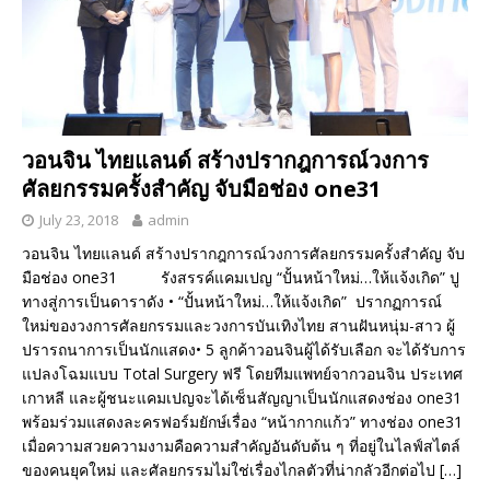
วอนจิน ไทยแลนด์ สร้างปรากฎการณ์วงการ
ศัลยกรรมครั้งสำคัญ จับมือช่อง one31
July 23, 2018
admin
วอนจิน ไทยแลนด์ สร้างปรากฎการณ์วงการศัลยกรรมครั้งสำคัญ จับ
มือช่อง one31 รังสรรค์แคมเปญ “ปั้นหน้าใหม่…ให้แจ้งเกิด” ปู
ทางสู่การเป็นดาราดัง • “ปั้นหน้าใหม่…ให้แจ้งเกิด” ปรากฏการณ์
ใหม่ของวงการศัลยกรรมและวงการบันเทิงไทย สานฝันหนุ่ม-สาว ผู้
ปรารถนาการเป็นนักแสดง• 5 ลูกค้าวอนจินผู้ได้รับเลือก จะได้รับการ
แปลงโฉมแบบ Total Surgery ฟรี โดยทีมแพทย์จากวอนจิน ประเทศ
เกาหลี และผู้ชนะแคมเปญจะได้เซ็นสัญญาเป็นนักแสดงช่อง one31
พร้อมร่วมแสดงละครฟอร์มยักษ์เรื่อง “หน้ากากแก้ว” ทางช่อง one31
เมื่อความสวยความงามคือความสำคัญอันดับต้น ๆ ที่อยู่ในไลฟ์สไตล์
ของคนยุคใหม่ และศัลยกรรมไม่ใช่เรื่องไกลตัวที่น่ากลัวอีกต่อไป
[…]