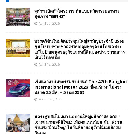
จุฬาฯ เปิดตัวโครงการ ต้นแบบนวัตกรรมอาหาร
สุขภาพ “GIN-D”
April 30, 2026
พรรควิชั่นใหม่จัดประชุมใหญ่สามัญประจำปี 2569
ชูนโยบายช่วยชาติครอบคลุมทุกๆด้านโดยเฉพาะ
แก้ไขปัญหาเศรษฐกิจและหนี้สินของประชาชนการ
เงินไร้ดอกเบี้ย
April 12, 2026
เริ่มแล้วงานมหกรรมยานยนต์ The 47th Bangkok
International Motor 2026 ที่คนรักรถ ไม่ควร
พลาด 25 มีค. – 5 เมย.2569
March 26, 2026
นครปฐมส้มไม่แผ่ว แต่บ้านใหญ่ผนึกกำลัง สกัด!!
เจาะสนามเจดีย์ใหญ่: เมื่อคะแนนนิยม ‘ส้ม’ พุ่งชน
กำแพง ‘บ้านใหญ่’ ในวันที่สายอนุรักษ์นิยมเลิกรบ
กันเอง