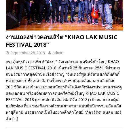
งานแถลงข่าวคอนเสิร์ต “KHAO LAK MUSIC
FESTIVAL 2018”
September 28, 2018
admin
กระตุ้นธุรกิจท่องเที่ยว! “พังงา” จัดเทศกาลดนตรีครั้งยิ่งใหญ่ KHAO
LAK MUSIC FESTIVAL 2018 เมื่อวันที่ 25 กันยายน 2561 ที่ผ่านมา
กับบรรยากาศสุดชิวบนเรือสำราญ “วันเดอร์ฟูลเพิร์ล”แขกกิติมศักดิ์
หลายวงการ ทั้งเหล่าศิลปินร็อกระดับชาติและสื่อมวลชนอีกเกือบ
200 ชีวิต ล่องเจ้าพระยากลุ่มนักธุรกิจในจังหวัดพังงาประสานภาครัฐ
และเอกชน พร้อมจัดเทศกาลดนตรีครั้งยิ่งใหญ่ KHAO LAK MUSIC
FESTIVAL 2018 (เขาหลัก มิวสิค เฟสติวัล 2018) เป้าหมายกระตุ้น
ธุรกิจท่องเที่ยว ของพังงา หลังซบเซามานานนับสิบปีเพราะมกันตภัย
พายุสึนามิ บรรยากาศเป็นไปอย่างคึกคักโดยมี “กีตาร์คิง” แหลม มอริ
สัน
[…]