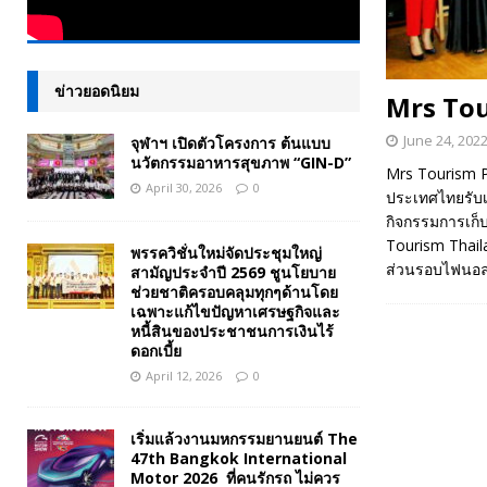
ข่าวยอดนิยม
Mrs Tou
June 24, 202
จุฬาฯ เปิดตัวโครงการ ต้นแบบ
นวัตกรรมอาหารสุขภาพ “GIN-D”
Mrs Tourism P
April 30, 2026
0
ประเทศไทยรับเป
กิจกรรมการเก็บ
Tourism Thaila
พรรควิชั่นใหม่จัดประชุมใหญ่
ส่วนรอบไฟนอลจะ
สามัญประจำปี 2569 ชูนโยบาย
ช่วยชาติครอบคลุมทุกๆด้านโดย
เฉพาะแก้ไขปัญหาเศรษฐกิจและ
หนี้สินของประชาชนการเงินไร้
ดอกเบี้ย
April 12, 2026
0
เริ่มแล้วงานมหกรรมยานยนต์ The
47th Bangkok International
Motor 2026 ที่คนรักรถ ไม่ควร