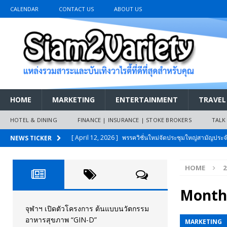
CALENDAR
CONTACT US
ABOUT US
HOME
MARKETING
ENTERTAINMENT
TRAVEL
HOTEL & DINING
FINANCE | INSURANCE | STOKE BROKERS
TALK
[ April 12, 2026 ]
พรรควิชั่นใหม่จัดประชุมใหญ่สามัญปร
NEWS TICKER
และหนี้สินของประชาชนการเงินไร้ดอกเบี้ย
PR NEWS
HOME
2
[ March 26, 2026 ]
เริ่มแล้วงานมหกรรมยานยนต์ The 47th
เมย.2569
AUTO NEWS
Month
[ February 10, 2026 ]
นครปฐมส้มไม่แผ่ว แต่บ้านใหญ่ผนึกกำ
จุฬาฯ เปิดตัวโครงการ ต้นแบบนวัตกรรม
อาหารสุขภาพ “GIN-D”
MARKETING
วันที่สายอนุรักษ์นิยมเลิกรบกันเอง
PR NEWS