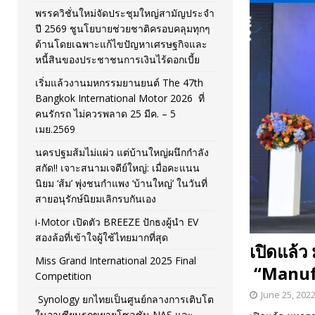
พรรควิชั่นใหม่จัดประชุมใหญ่สามัญประจำ
[ November 26, 2025 ]
i-Motor เปิดตัว BREEZE ปักธงผู้นำ
ปี 2569 ชูนโยบายช่วยชาติครอบคลุมทุกๆ
ด้านโดยเฉพาะแก้ไขปัญหาเศรษฐกิจและ
[ April 30, 2026 ]
จุฬาฯ เปิดตัวโครงการ ต้นแบบนวัตกรร
หนี้สินของประชาชนการเงินไร้ดอกเบี้ย
เริ่มแล้วงานมหกรรมยานยนต์ The 47th
Bangkok International Motor 2026 ที่
คนรักรถ ไม่ควรพลาด 25 มีค. – 5
เมย.2569
นครปฐมส้มไม่แผ่ว แต่บ้านใหญ่ผนึกกำลัง
สกัด!! เจาะสนามเจดีย์ใหญ่: เมื่อคะแนน
นิยม ‘ส้ม’ พุ่งชนกำแพง ‘บ้านใหญ่’ ในวันที่
สายอนุรักษ์นิยมเลิกรบกันเอง
i-Motor เปิดตัว BREEZE ปักธงผู้นำ EV
สองล้อที่เข้าใจผู้ใช้ไทยมากที่สุด
เปิดแล้ว
Miss Grand International 2025 Final
“Manuf
Competition
June 25, 202
Synology ยกไทยเป็นศูนย์กลางการเติบโต
ในอาเซียนรุกขยายโซลูชัน NAS และ