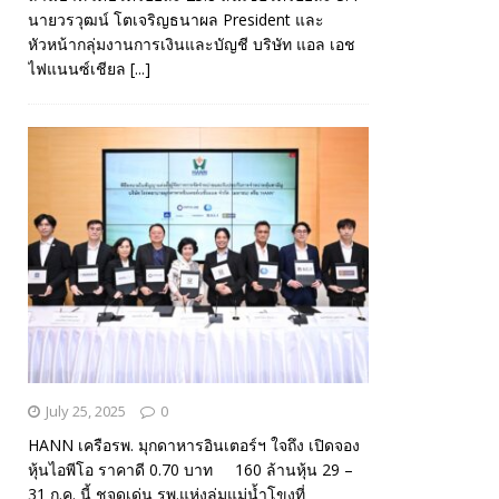
นายวรวุฒน์ โตเจริญธนาผล President และ
หัวหน้ากลุ่มงานการเงินและบัญชี บริษัท แอล เอช
ไฟแนนซ์เชียล
[...]
July 25, 2025
0
HANN เครือรพ. มุกดาหารอินเตอร์ฯ ใจถึง เปิดจอง
หุ้นไอพีโอ ราคาดี 0.70 บาท 160 ล้านหุ้น 29 –
31 ก.ค. นี้ ชูจุดเด่น รพ.แห่งลุ่มแม่น้ำโขงที่