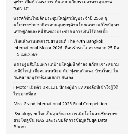
จุฬาฯ เปิดตัวโครงการ ต้นแบบนวัตกรรมอาหารสุขภาพ
“GIN-D”
พรรควิชั่นใหม่จัดประชุมใหญ่สามัญประจำปี 2569 ชู
นโยบายช่วยชาติครอบคลุมทุกๆด้านโดยเฉพาะแก้ไขปัญหา
เศรษฐกิจและหนี้สินของประชาชนการเงินไร้ดอกเบี้ย
เริ่มแล้วงานมหกรรมยานยนต์ The 47th Bangkok
International Motor 2026 ที่คนรักรถ ไม่ควรพลาด 25 มีค.
– 5 เมย.2569
นครปฐมส้มไม่แผ่ว แต่บ้านใหญ่ผนึกกำลัง สกัด!! เจาะสนาม
เจดีย์ใหญ่: เมื่อคะแนนนิยม ‘ส้ม’ พุ่งชนกำแพง ‘บ้านใหญ่’ ใน
วันที่สายอนุรักษ์นิยมเลิกรบกันเอง
i-Motor เปิดตัว BREEZE ปักธงผู้นำ EV สองล้อที่เข้าใจผู้ใช้
ไทยมากที่สุด
Miss Grand International 2025 Final Competition
Synology ยกไทยเป็นศูนย์กลางการเติบโตในอาเซียนรุกข
ยายโซลูชัน NAS และระบบจัดการข้อมูลรับยุค Data
Boom