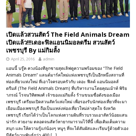
เปิดแล้วสวนสัตว์ The Field Animals Dream
เปิดแล้ว!!!เดอะฟิลแอนนิมอลดรีม สวนสัตว์
เพชรบุรี By แม่กิมลั้ง
April 25, 2016
admin
แอนนี้ บรู๊ค ควงน้องทีลูกชายสุดเลิฟดูความพร้อมของ “The Field
Animals Dream” แลนด์มาร์คใหม่แห่งเพชรบุรีเป็นอีกหนึ่งสถานที่
ท่องเที่ยวแห่งใหม่ ที่เอาใจครอบครัวกับ เดอะ ฟีลด์ แอนนิมอลส์
ดรีมส์ (The Field Animals Dream) ที่บริหารงานโดยคุณเม้าท์ พิริย
าภรณ์ โรจนวิทิตพงศ์ เจ้าของแม่กิมลั้ง ร้านขนมชื่อดังของเมือง
เพชรบุรี เตรียมเปิดสวนสัตว์แห่งใหม่ เพื่อรองรับนักท่องเที่ยวที่จะมา
เยือนเมืองเพชรบุรี ถือเป็นแหล่งท่องเที่ยวใหม่ล่าสุดใจ จังหวัด
เพชรบุรี เรียกได้ว่าเป็นโลกแห่งตวามฝันที่รวบรวมเอาสัตว์น้อยแสน
น่ารัก สวยงาม ตลอดจนสัตว์หายากมารวมไว้ที่นี้ เพื่อเติมเต็มความ
สนุก และให้ความรู้แก่น้องๆ หนูๆ ที่จะได้สัมผัสและเรียนรู้ด้วยตัวเอง
มีสัตว์นานพันธุ์กว่า 400
[…]