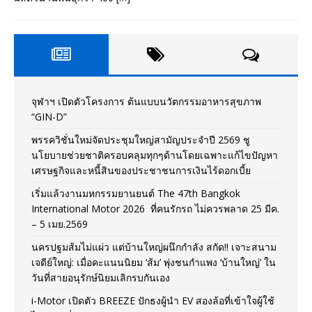
จุฬาฯ เปิดตัวโครงการ ต้นแบบนวัตกรรมอาหารสุขภาพ
“GIN-D”
พรรควิชั่นใหม่จัดประชุมใหญ่สามัญประจำปี 2569 ชู
นโยบายช่วยชาติครอบคลุมทุกๆด้านโดยเฉพาะแก้ไขปัญหา
เศรษฐกิจและหนี้สินของประชาชนการเงินไร้ดอกเบี้ย
เริ่มแล้วงานมหกรรมยานยนต์ The 47th Bangkok
International Motor 2026 ที่คนรักรถ ไม่ควรพลาด 25 มีค.
– 5 เมย.2569
นครปฐมส้มไม่แผ่ว แต่บ้านใหญ่ผนึกกำลัง สกัด!! เจาะสนาม
เจดีย์ใหญ่: เมื่อคะแนนนิยม ‘ส้ม’ พุ่งชนกำแพง ‘บ้านใหญ่’ ใน
วันที่สายอนุรักษ์นิยมเลิกรบกันเอง
i-Motor เปิดตัว BREEZE ปักธงผู้นำ EV สองล้อที่เข้าใจผู้ใช้