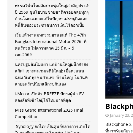
พรรควิชั่นใหม่จัดประชุมใหญ่สามัญประจำ
[ November 26, 2025 ]
i-Motor เปิดตัว BREEZE ปักธงผู้นำ
ปี 2569 ชูนโยบายช่วยชาติครอบคลุมทุกๆ
ด้านโดยเฉพาะแก้ไขปัญหาเศรษฐกิจและ
[ April 30, 2026 ]
จุฬาฯ เปิดตัวโครงการ ต้นแบบนวัตกรร
หนี้สินของประชาชนการเงินไร้ดอกเบี้ย
เริ่มแล้วงานมหกรรมยานยนต์ The 47th
Bangkok International Motor 2026 ที่
คนรักรถ ไม่ควรพลาด 25 มีค. – 5
เมย.2569
นครปฐมส้มไม่แผ่ว แต่บ้านใหญ่ผนึกกำลัง
สกัด!! เจาะสนามเจดีย์ใหญ่: เมื่อคะแนน
นิยม ‘ส้ม’ พุ่งชนกำแพง ‘บ้านใหญ่’ ในวันที่
สายอนุรักษ์นิยมเลิกรบกันเอง
i-Motor เปิดตัว BREEZE ปักธงผู้นำ EV
สองล้อที่เข้าใจผู้ใช้ไทยมากที่สุด
Blackph
Miss Grand International 2025 Final
January 23, 
Competition
Blackphone 2 
Synology ยกไทยเป็นศูนย์กลางการเติบโต
ที่มาพร้อมกับระ
ในอาเซียนรุกขยายโซลูชัน NAS และ