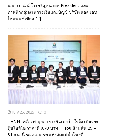
นายวรวุฒน์ โตเจริญธนาผล President และ
หัวหน้ากลุ่มงานการเงินและบัญชี บริษัท แอล เอช
ไฟแนนซ์เชียล
[...]
July 25, 2025
0
HANN เครือรพ. มุกดาหารอินเตอร์ฯ ใจถึง เปิดจอง
หุ้นไอพีโอ ราคาดี 0.70 บาท 160 ล้านหุ้น 29 –
31 ก.ค. นี้ ชูจุดเด่น รพ.แห่งลุ่มแม่น้ำโขงที่