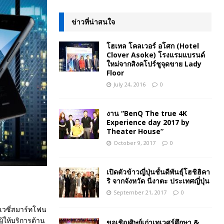
ข่าวที่น่าสนใจ
โฮเทล โคลเวอร์ อโศก (Hotel
Clover Asoke) โรงแรมแบรนด์
ใหม่จากสิงคโปร์ชูจุดขาย Lady
Floor
July 24, 2016
0
งาน “BenQ The true 4K
Experience day 2017 by
Theater House”
October 9, 2017
0
เปิดตัวข้าวญี่ปุ่นชั้นดีพันธุ์โฮชิฮิคา
ริ จากจังหวัด นีงาตะ ประเทศญี่ปุ่น
September 21, 2017
0
เวซี่สมาร์ทโฟน
ู้ให้บริการด้าน
ขอเชิญศิษย์เก่าเทเวศร์ศึกษา &