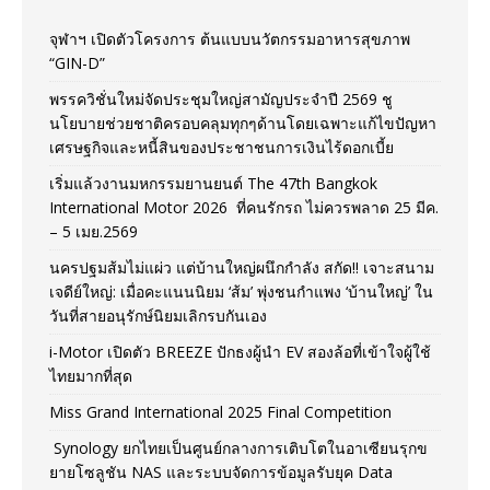
จุฬาฯ เปิดตัวโครงการ ต้นแบบนวัตกรรมอาหารสุขภาพ
“GIN-D”
พรรควิชั่นใหม่จัดประชุมใหญ่สามัญประจำปี 2569 ชู
นโยบายช่วยชาติครอบคลุมทุกๆด้านโดยเฉพาะแก้ไขปัญหา
เศรษฐกิจและหนี้สินของประชาชนการเงินไร้ดอกเบี้ย
เริ่มแล้วงานมหกรรมยานยนต์ The 47th Bangkok
International Motor 2026 ที่คนรักรถ ไม่ควรพลาด 25 มีค.
– 5 เมย.2569
นครปฐมส้มไม่แผ่ว แต่บ้านใหญ่ผนึกกำลัง สกัด!! เจาะสนาม
เจดีย์ใหญ่: เมื่อคะแนนนิยม ‘ส้ม’ พุ่งชนกำแพง ‘บ้านใหญ่’ ใน
วันที่สายอนุรักษ์นิยมเลิกรบกันเอง
i-Motor เปิดตัว BREEZE ปักธงผู้นำ EV สองล้อที่เข้าใจผู้ใช้
ไทยมากที่สุด
Miss Grand International 2025 Final Competition
Synology ยกไทยเป็นศูนย์กลางการเติบโตในอาเซียนรุกข
ยายโซลูชัน NAS และระบบจัดการข้อมูลรับยุค Data