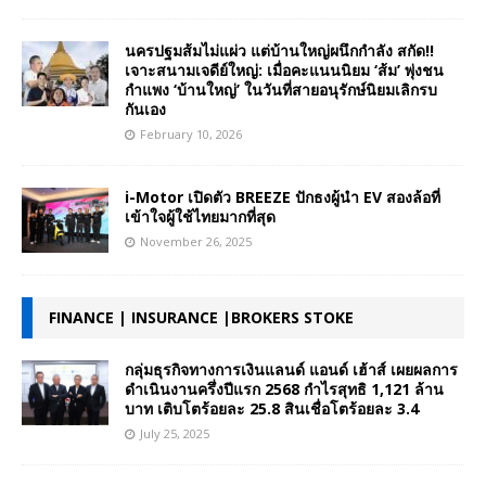
นครปฐมส้มไม่แผ่ว แต่บ้านใหญ่ผนึกกำลัง สกัด!!
เจาะสนามเจดีย์ใหญ่: เมื่อคะแนนนิยม ‘ส้ม’ พุ่งชน
กำแพง ‘บ้านใหญ่’ ในวันที่สายอนุรักษ์นิยมเลิกรบ
กันเอง
February 10, 2026
i-Motor เปิดตัว BREEZE ปักธงผู้นำ EV สองล้อที่
เข้าใจผู้ใช้ไทยมากที่สุด
November 26, 2025
FINANCE | INSURANCE |BROKERS STOKE
กลุ่มธุรกิจทางการเงินแลนด์ แอนด์ เฮ้าส์ เผยผลการ
ดำเนินงานครึ่งปีแรก 2568 กำไรสุทธิ 1,121 ล้าน
บาท เติบโตร้อยละ 25.8 สินเชื่อโตร้อยละ 3.4
July 25, 2025