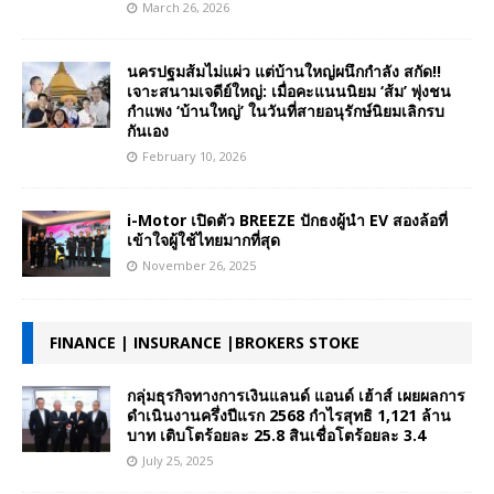
March 26, 2026
นครปฐมส้มไม่แผ่ว แต่บ้านใหญ่ผนึกกำลัง สกัด!!
เจาะสนามเจดีย์ใหญ่: เมื่อคะแนนนิยม ‘ส้ม’ พุ่งชน
กำแพง ‘บ้านใหญ่’ ในวันที่สายอนุรักษ์นิยมเลิกรบ
กันเอง
February 10, 2026
i-Motor เปิดตัว BREEZE ปักธงผู้นำ EV สองล้อที่
เข้าใจผู้ใช้ไทยมากที่สุด
November 26, 2025
FINANCE | INSURANCE |BROKERS STOKE
กลุ่มธุรกิจทางการเงินแลนด์ แอนด์ เฮ้าส์ เผยผลการ
ดำเนินงานครึ่งปีแรก 2568 กำไรสุทธิ 1,121 ล้าน
บาท เติบโตร้อยละ 25.8 สินเชื่อโตร้อยละ 3.4
July 25, 2025