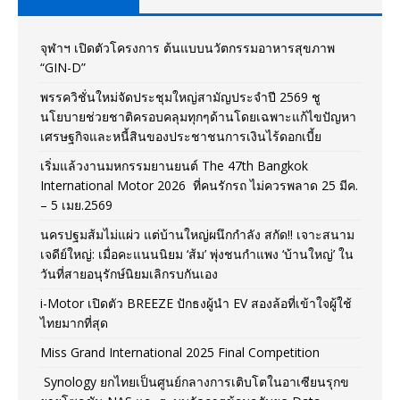
จุฬาฯ เปิดตัวโครงการ ต้นแบบนวัตกรรมอาหารสุขภาพ
“GIN-D”
พรรควิชั่นใหม่จัดประชุมใหญ่สามัญประจำปี 2569 ชู
นโยบายช่วยชาติครอบคลุมทุกๆด้านโดยเฉพาะแก้ไขปัญหา
เศรษฐกิจและหนี้สินของประชาชนการเงินไร้ดอกเบี้ย
เริ่มแล้วงานมหกรรมยานยนต์ The 47th Bangkok
International Motor 2026 ที่คนรักรถ ไม่ควรพลาด 25 มีค.
– 5 เมย.2569
นครปฐมส้มไม่แผ่ว แต่บ้านใหญ่ผนึกกำลัง สกัด!! เจาะสนาม
เจดีย์ใหญ่: เมื่อคะแนนนิยม ‘ส้ม’ พุ่งชนกำแพง ‘บ้านใหญ่’ ใน
วันที่สายอนุรักษ์นิยมเลิกรบกันเอง
i-Motor เปิดตัว BREEZE ปักธงผู้นำ EV สองล้อที่เข้าใจผู้ใช้
ไทยมากที่สุด
Miss Grand International 2025 Final Competition
Synology ยกไทยเป็นศูนย์กลางการเติบโตในอาเซียนรุกข