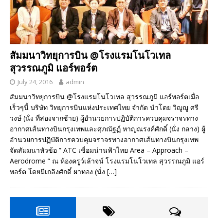
สัมมนาวิทยุการบิน @โรงแรมโนโวเทล
สุวรรณภูมิ แอร์พอร์ต
July 24, 2016
admin
สัมมนาวิทยุการบิน @โรงแรมโนโวเทล สุวรรณภูมิ แอร์พอร์ตเมื่อ
เร็วๆนี้ บริษัท วิทยุการบินแห่งประเทศไทย จำกัด นำโดย วิญูญู ศรี
วงษ์ (นั่ง ที่สองจากซ้าย) ผู้อำนวยการปฏิบัติการควบคุมจราจรทาง
อากาศเส้นทางบินกรุงเทพและศุภณัฐฏ์ หาญณรงค์ศักดิ์ (นั่ง กลาง) ผู้
อำนวยการปฏิบัติการควบคุมจราจรทางอากาศเส้นทางบินกรุงเทพ
จัดสัมมนาหัวข้อ ” ATC เชื่อมน่านฟ้าไทย Area – Approach –
Aerodrome ” ณ ห้องครูว์เล้าจน์ โรงแรมโนโวเทล สุวรรณภูมิ แอร์
พอร์ต โดยมีเถลิงศักดิ์ ผาทอง (นั่ง
[…]