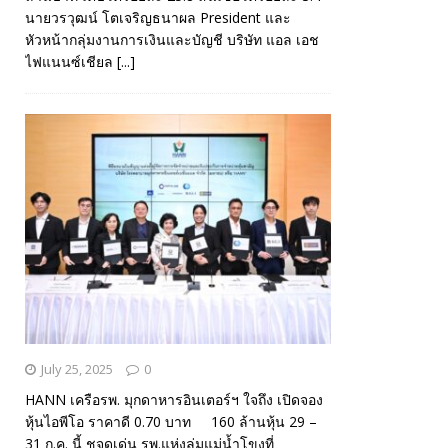
นายวรวุฒน์ โตเจริญธนาผล President และ
หัวหน้ากลุ่มงานการเงินและบัญชี บริษัท แอล เอช
ไฟแนนซ์เชียล
[...]
July 25, 2025
0
HANN เครือรพ. มุกดาหารอินเตอร์ฯ ใจถึง เปิดจอง
หุ้นไอพีโอ ราคาดี 0.70 บาท 160 ล้านหุ้น 29 –
31 ก.ค. นี้ ชูจุดเด่น รพ.แห่งลุ่มแม่น้ำโขงที่