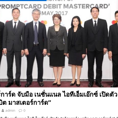
 EV สองล้อที่เข้าใจผู้ใช้ไทยมากที่สุด
AUTO NEWS
มอาหารสุขภาพ “GIN-D”
EVENT SOCIAL LIFE
าร์ด จับมือ เนชั่นแนล ไอทีเอ็มเอ๊กซ์ เปิดตั
บิต มาสเตอร์การ์ด”
admin
0