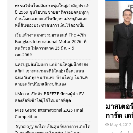
พรรควิชั่นใหม่จัดประชุมใหญ่สามัญประจำ
[ November 26, 2025 ]
i-Motor เปิดตัว BREEZE ปักธงผู้นำ
ปี 2569 ชูนโยบายช่วยชาติครอบคลุมทุกๆ
ด้านโดยเฉพาะแก้ไขปัญหาเศรษฐกิจและ
[ April 30, 2026 ]
จุฬาฯ เปิดตัวโครงการ ต้นแบบนวัตกรร
หนี้สินของประชาชนการเงินไร้ดอกเบี้ย
เริ่มแล้วงานมหกรรมยานยนต์ The 47th
Bangkok International Motor 2026 ที่
คนรักรถ ไม่ควรพลาด 25 มีค. – 5
เมย.2569
นครปฐมส้มไม่แผ่ว แต่บ้านใหญ่ผนึกกำลัง
สกัด!! เจาะสนามเจดีย์ใหญ่: เมื่อคะแนน
นิยม ‘ส้ม’ พุ่งชนกำแพง ‘บ้านใหญ่’ ในวันที่
สายอนุรักษ์นิยมเลิกรบกันเอง
i-Motor เปิดตัว BREEZE ปักธงผู้นำ EV
สองล้อที่เข้าใจผู้ใช้ไทยมากที่สุด
มาสเตอร์ก
Miss Grand International 2025 Final
การ์ด เด
Competition
May 4, 2017
Synology ยกไทยเป็นศูนย์กลางการเติบโต
ในอาเซียนรุกขยายโซลูชัน NAS และ