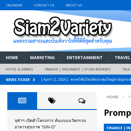
CALENDAR
CONTACT US
ABOUT US
HOME
MARKETING
ENTERTAINMENT
TRAVEL
HOTEL & DINING
FINANCE | INSURANCE | STOKE BROKERS
TALK
[ April 12, 2026 ]
พรรควิชั่นใหม่จัดประชุมใหญ่สามัญปร
NEWS TICKER
และหนี้สินของประชาชนการเงินไร้ดอกเบี้ย
PR NEWS
HOME
P
[ March 26, 2026 ]
เริ่มแล้วงานมหกรรมยานยนต์ The 47th
เมย.2569
AUTO NEWS
Promp
[ February 10, 2026 ]
นครปฐมส้มไม่แผ่ว แต่บ้านใหญ่ผนึกกำ
จุฬาฯ เปิดตัวโครงการ ต้นแบบนวัตกรรม
อาหารสุขภาพ “GIN-D”
FINANCE | I
วันที่สายอนุรักษ์นิยมเลิกรบกันเอง
PR NEWS