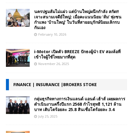
นครปฐมส้มไม่แผ่ว แต่บ้านใหญ่ผนึกกำลัง สกัด!!
เจาะสนามเจดีย์ใหญ่: เมื่อคะแนนนิยม ‘ส้ม’ พุ่งชน
กำแพง ‘บ้านใหญ่’ ในวันที่สายอนุรักษ์นิยมเลิกรบ
กันเอง
February 10, 2026
i-Motor เปิดตัว BREEZE ปักธงผู้นำ EV สองล้อที่
เข้าใจผู้ใช้ไทยมากที่สุด
November 26, 2025
FINANCE | INSURANCE |BROKERS STOKE
กลุ่มธุรกิจทางการเงินแลนด์ แอนด์ เฮ้าส์ เผยผลการ
ดำเนินงานครึ่งปีแรก 2568 กำไรสุทธิ 1,121 ล้าน
บาท เติบโตร้อยละ 25.8 สินเชื่อโตร้อยละ 3.4
July 25, 2025