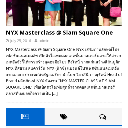
NYX Masterclass @ Siam Square One
July 25, 2016
admin
NYX Masterclass @ Siam Square One NYX เสริมภาพลักษณ์โปร
เฟสชั่นแนลเมคอัพ เปิดตัวไอเท่มคอลเลคชั่นมาสเตอร์คลาสให้สาวก
เมคอัพจังกี้ได้สรรสร้างลุคดุจมือโปร ดึงโทนี่ รากแก่นสร้างสีสันบูติก
NYX ที่สยาม สแควร์วัน NYX (นิกซ์) แบรนด์โปรเฟสชั่นแนลเมคอัพ
จากแอลเอ ประเทศสหรัฐอเมริกา นำโดย วิลาสินี ภาณุรัตน์ Head of
Brand ผลิตภัณฑ์ NYX จัดงาน “NYX MASTER CLASS AT SIAM
SQUARE ONE” เพื่อเปิดตัวไอเท่มสุดล้ำจากคอลเลคชั่นมาสเตอร์
คลาสที่บ่งบอกถึงความเป็น
[…]