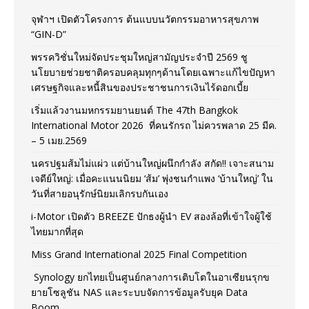
จุฬาฯ เปิดตัวโครงการ ต้นแบบนวัตกรรมอาหารสุขภาพ
“GIN-D”
พรรควิชั่นใหม่จัดประชุมใหญ่สามัญประจำปี 2569 ชู
นโยบายช่วยชาติครอบคลุมทุกๆด้านโดยเฉพาะแก้ไขปัญหา
เศรษฐกิจและหนี้สินของประชาชนการเงินไร้ดอกเบี้ย
เริ่มแล้วงานมหกรรมยานยนต์ The 47th Bangkok
International Motor 2026 ที่คนรักรถ ไม่ควรพลาด 25 มีค.
– 5 เมย.2569
นครปฐมส้มไม่แผ่ว แต่บ้านใหญ่ผนึกกำลัง สกัด!! เจาะสนาม
เจดีย์ใหญ่: เมื่อคะแนนนิยม ‘ส้ม’ พุ่งชนกำแพง ‘บ้านใหญ่’ ใน
วันที่สายอนุรักษ์นิยมเลิกรบกันเอง
i-Motor เปิดตัว BREEZE ปักธงผู้นำ EV สองล้อที่เข้าใจผู้ใช้
ไทยมากที่สุด
Miss Grand International 2025 Final Competition
Synology ยกไทยเป็นศูนย์กลางการเติบโตในอาเซียนรุกข
ยายโซลูชัน NAS และระบบจัดการข้อมูลรับยุค Data
Boom