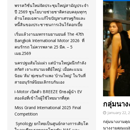
พรรควิชั่นใหม่จัดประชุมใหญ่สามัญประจำ
[ November 26, 2025 ]
i-Motor เปิดตัว BREEZE ปักธงผู้นำ
ปี 2569 ชูนโยบายช่วยชาติครอบคลุมทุกๆ
ด้านโดยเฉพาะแก้ไขปัญหาเศรษฐกิจและ
[ April 30, 2026 ]
จุฬาฯ เปิดตัวโครงการ ต้นแบบนวัตกรร
หนี้สินของประชาชนการเงินไร้ดอกเบี้ย
เริ่มแล้วงานมหกรรมยานยนต์ The 47th
Bangkok International Motor 2026 ที่
คนรักรถ ไม่ควรพลาด 25 มีค. – 5
เมย.2569
นครปฐมส้มไม่แผ่ว แต่บ้านใหญ่ผนึกกำลัง
สกัด!! เจาะสนามเจดีย์ใหญ่: เมื่อคะแนน
นิยม ‘ส้ม’ พุ่งชนกำแพง ‘บ้านใหญ่’ ในวันที่
สายอนุรักษ์นิยมเลิกรบกันเอง
i-Motor เปิดตัว BREEZE ปักธงผู้นำ EV
สองล้อที่เข้าใจผู้ใช้ไทยมากที่สุด
กลุ่มนา
Miss Grand International 2025 Final
January 22, 
Competition
กลุ่มนางงามคุณ
Synology ยกไทยเป็นศูนย์กลางการเติบโต
นางงามคุณแม่ย
ในอาเซียนรุกขยายโซลูชัน NAS และ