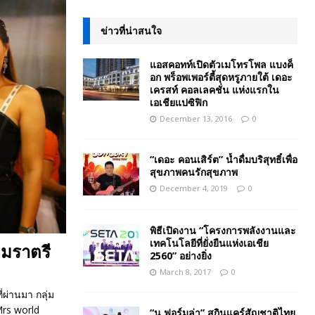
ข่าวที่น่าสนใจ
แอสคอทท์เปิดตัวเมโทรโพล แบงค็
อก พร็อพเพอร์ตี้สุดหรูภายใต้ เดอะ
เครสท์ คอลเลคชั่น แห่งแรกใน
เอเชียแปซิฟิก
December 13, 2016
0
“เดอะ คอนเสิร์ต” น้ำดื่มบริสุทธิ์เพื่อ
สุขภาพคนรักสุขภาพ
December 4, 2019
0
พิธีเปิดงาน “โครงการพลังงานและ
เทคโนโลยีที่ยั่งยืนแห่งเอเชีย
คมราตรี
2560” อย่างยิ่ง
March 8, 2017
0
ผ่านมา กลุ่ม
Mrs world
“นู ฟอร์มูล่า” สกินแคร์สัญชาติไทย