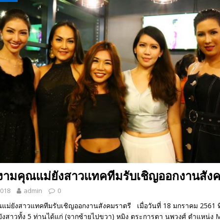
 EV สองล้อที่เข้าใจผู้ใช้ไทยมากที่สุด
AUTO NEWS
มอาหารสุขภาพ “GIN-D”
EVENT SOCIAL LIFE
งงามคุณแม่ยังสาวแทคทีมรับเชิญออกงานสัง
2018
admin
0
แม่ยังสาวแทคทีมรับเชิญออกงานสังคมราตรี เมื่อวันที่ 18 มกราคม 2561 ที่
ังสาวทั้ง 5 ท่านได้แก่ (จากซ้ายไปขวา) หมิง ตระการตา นพวงศ์ ตำแหน่ง 