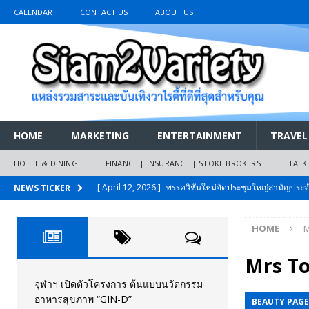
CALENDAR
CONTACT US
ABOUT US
HOME
MARKETING
ENTERTAINMENT
TRAVEL
HOTEL & DINING
FINANCE | INSURANCE | STOKE BROKERS
TALK
[ April 12, 2026 ]
พรรควิชั่นใหม่จัดประชุมใหญ่สามัญปร
NEWS TICKER
และหนี้สินของประชาชนการเงินไร้ดอกเบี้ย
PR NEWS
HOME
M
[ March 26, 2026 ]
เริ่มแล้วงานมหกรรมยานยนต์ The 47th
เมย.2569
AUTO NEWS
Mrs To
[ February 10, 2026 ]
นครปฐมส้มไม่แผ่ว แต่บ้านใหญ่ผนึกกำ
จุฬาฯ เปิดตัวโครงการ ต้นแบบนวัตกรรม
อาหารสุขภาพ “GIN-D”
BEAUTY PAG
วันที่สายอนุรักษ์นิยมเลิกรบกันเอง
PR NEWS