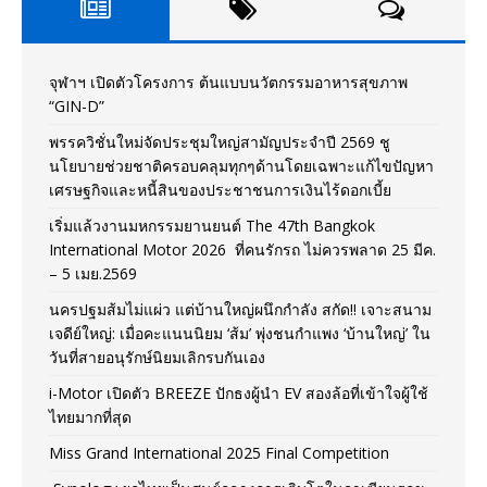
จุฬาฯ เปิดตัวโครงการ ต้นแบบนวัตกรรมอาหารสุขภาพ
“GIN-D”
พรรควิชั่นใหม่จัดประชุมใหญ่สามัญประจำปี 2569 ชู
นโยบายช่วยชาติครอบคลุมทุกๆด้านโดยเฉพาะแก้ไขปัญหา
เศรษฐกิจและหนี้สินของประชาชนการเงินไร้ดอกเบี้ย
เริ่มแล้วงานมหกรรมยานยนต์ The 47th Bangkok
International Motor 2026 ที่คนรักรถ ไม่ควรพลาด 25 มีค.
– 5 เมย.2569
นครปฐมส้มไม่แผ่ว แต่บ้านใหญ่ผนึกกำลัง สกัด!! เจาะสนาม
เจดีย์ใหญ่: เมื่อคะแนนนิยม ‘ส้ม’ พุ่งชนกำแพง ‘บ้านใหญ่’ ใน
วันที่สายอนุรักษ์นิยมเลิกรบกันเอง
i-Motor เปิดตัว BREEZE ปักธงผู้นำ EV สองล้อที่เข้าใจผู้ใช้
ไทยมากที่สุด
Miss Grand International 2025 Final Competition