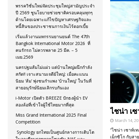
พรรควิชั่นใหม่จัดประชุมใหญ่สามัญประจำ
[ November 26, 2025 ]
i-Motor เปิดตัว BREEZE ปักธงผู้นำ
ปี 2569 ชูนโยบายช่วยชาติครอบคลุมทุกๆ
ด้านโดยเฉพาะแก้ไขปัญหาเศรษฐกิจและ
[ April 30, 2026 ]
จุฬาฯ เปิดตัวโครงการ ต้นแบบนวัตกรร
หนี้สินของประชาชนการเงินไร้ดอกเบี้ย
เริ่มแล้วงานมหกรรมยานยนต์ The 47th
Bangkok International Motor 2026 ที่
คนรักรถ ไม่ควรพลาด 25 มีค. – 5
เมย.2569
นครปฐมส้มไม่แผ่ว แต่บ้านใหญ่ผนึกกำลัง
สกัด!! เจาะสนามเจดีย์ใหญ่: เมื่อคะแนน
นิยม ‘ส้ม’ พุ่งชนกำแพง ‘บ้านใหญ่’ ในวันที่
สายอนุรักษ์นิยมเลิกรบกันเอง
i-Motor เปิดตัว BREEZE ปักธงผู้นำ EV
สองล้อที่เข้าใจผู้ใช้ไทยมากที่สุด
ไชน่า เซ
Miss Grand International 2025 Final
March 14, 20
Competition
“ไชน่า เซาท์เท
Synology ยกไทยเป็นศูนย์กลางการเติบโต
เม็กซิโก กับสา
ในอาเซียนรุกขยายโซลูชัน NAS และ