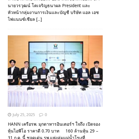
นายวรวุฒน์ โตเจริญธนาผล President และ
หัวหน้ากลุ่มงานการเงินและบัญชี บริษัท แอล เอช
ไฟแนนซ์เชียล
[...]
July 25, 2025
0
HANN เครือรพ. มุกดาหารอินเตอร์ฯ ใจถึง เปิดจอง
หุ้นไอพีโอ ราคาดี 0.70 บาท 160 ล้านหุ้น 29 –
31 ก.ค. นี้ ชูจุดเด่น รพ.แห่งลุ่มแม่น้ำโขงที่