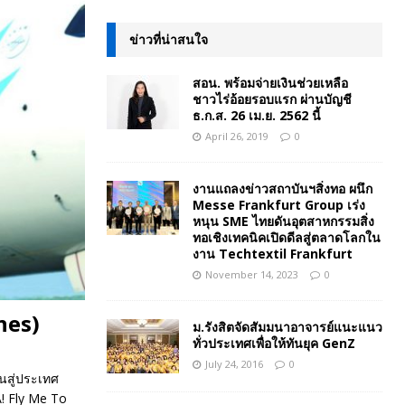
ข่าวที่น่าสนใจ
สอน. พร้อมจ่ายเงินช่วยเหลือ
ชาวไร่อ้อยรอบแรก ผ่านบัญชี
ธ.ก.ส. 26 เม.ย. 2562 นี้
April 26, 2019
0
งานแถลงข่าวสถาบันฯสิ่งทอ ผนึก
Messe Frankfurt Group เร่ง
หนุน SME ไทยดันอุตสาหกรรมสิ่ง
ทอเชิงเทคนิคเปิดดีลสู่ตลาดโลกใน
งาน Techtextil Frankfurt
November 14, 2023
0
nes)
ม.รังสิตจัดสัมมนาอาจารย์แนะแนว
ทั่วประเทศเพื่อให้ทันยุค GenZ
July 24, 2016
0
ินสู่ประเทศ
A! Fly Me To