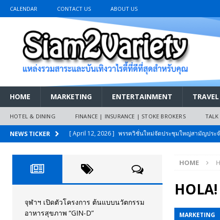
CALENDAR
CONTACT US
ABOUT US
HOME
MARKETING
ENTERTAINMENT
TRAVEL
HOTEL & DINING
FINANCE | INSURANCE | STOKE BROKERS
TALK
[ April 12, 2026 ]
พรรควิชั่นใหม่จัดประชุมใหญ่สามัญปร
NEWS TICKER
และหนี้สินของประชาชนการเงินไร้ดอกเบี้ย
PR NEWS
HOME
H
[ March 26, 2026 ]
เริ่มแล้วงานมหกรรมยานยนต์ The 47th
เมย.2569
AUTO NEWS
HOLA! 
[ February 10, 2026 ]
นครปฐมส้มไม่แผ่ว แต่บ้านใหญ่ผนึกกำ
จุฬาฯ เปิดตัวโครงการ ต้นแบบนวัตกรรม
อาหารสุขภาพ “GIN-D”
MARKETING
วันที่สายอนุรักษ์นิยมเลิกรบกันเอง
PR NEWS