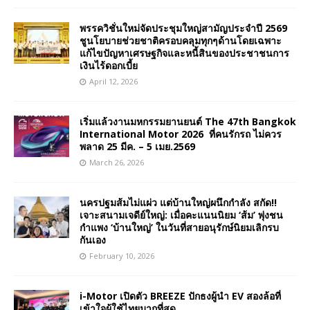
พรรควิชั่นใหม่จัดประชุมใหญ่สามัญประจำปี 2569
ชูนโยบายช่วยชาติครอบคลุมทุกๆด้านโดยเฉพาะ
แก้ไขปัญหาเศรษฐกิจและหนี้สินของประชาชนการ
เงินไร้ดอกเบี้ย
April 12, 2026
เริ่มแล้วงานมหกรรมยานยนต์ The 47th Bangkok
International Motor 2026 ที่คนรักรถ ไม่ควร
พลาด 25 มีค. – 5 เมย.2569
March 26, 2026
นครปฐมส้มไม่แผ่ว แต่บ้านใหญ่ผนึกกำลัง สกัด!!
เจาะสนามเจดีย์ใหญ่: เมื่อคะแนนนิยม ‘ส้ม’ พุ่งชน
กำแพง ‘บ้านใหญ่’ ในวันที่สายอนุรักษ์นิยมเลิกรบ
กันเอง
February 10, 2026
i-Motor เปิดตัว BREEZE ปักธงผู้นำ EV สองล้อที่
เข้าใจผู้ใช้ไทยมากที่สุด