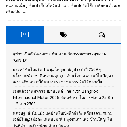
หูฉลามเนื้อปู ซุ้มเป๋าฮื้อไต้หวันน้ำแดง ซุ้มเป็ดยัดไส้เกาลัดสด กุ้งทอด
ครีมสลัด
[…]
จุฬาฯ เปิดตัวโครงการ ต้นแบบนวัตกรรมอาหารสุขภาพ
“GIN-D”
พรรควิชั่นใหม่จัดประชุมใหญ่สามัญประจำปี 2569 ชู
นโยบายช่วยชาติครอบคลุมทุกๆด้านโดยเฉพาะแก้ไขปัญหา
เศรษฐกิจและหนี้สินของประชาชนการเงินไร้ดอกเบี้ย
เริ่มแล้วงานมหกรรมยานยนต์ The 47th Bangkok
International Motor 2026 ที่คนรักรถ ไม่ควรพลาด 25 มีค.
– 5 เมย.2569
นครปฐมส้มไม่แผ่ว แต่บ้านใหญ่ผนึกกำลัง สกัด!! เจาะสนาม
เจดีย์ใหญ่: เมื่อคะแนนนิยม ‘ส้ม’ พุ่งชนกำแพง ‘บ้านใหญ่’ ใน
วันที่สายอนุรักษ์นิยมเลิกรบกันเอง