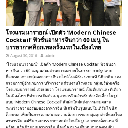
โรงแรมนารายณ์ เปิดตัว ‘Modern Chinese
Cocktail’ ฟิวชั่นอาหารจีนกว่า 60 เมนู ใน
บรรยากาศค็อกเทลครั้งแรกในเมืองไทย
August 30, 2016
admin
“โรงแรมนารายณ์” เปิดตัว ‘Modern Chinese Cocktail’ ฟิวชั่นอา
หารจีนกว่า 60 เมนู ผสมผสานความอร่อยในบรรยากาศรูปแบบ
ค็อกเทล เจาะกลุ่มคออาหารจีน สไตล์โมเดิร์น นายนที นิธิวาสิน รอง
กรรมการผู้อำนวยการ บริหารงานส่วนงานโรงแรม กลุ่มบริษัทเครือ
โรงแรมนารายณ์ เปิดเผยว่า โรงแรมนารายณ์ เป็นที่แรกและทีเดียว
ในเมืองไทย ที่ทำการเปิดตัวเมนูอาหารจีนสำหรับห้องจัดเลี้ยงในรูป
แบบ ‘Modern Chinese Cocktail’ สัมผัสใหม่แห่งการผสมผสาน
ระหว่างความอร่อยของอาหารจีน ที่เสริฟในรูปแบบโมเดิร์นไชนีส
ค็อกเทล เพื่อเป็นการตอบสนองความต้องการของกลุ่มลูกค้าที่หลงใหล
อาหารจีน แต่ชื่นชอบบรรยากาศสมัยใหม่ในรูปแบบของค็อกเทล ที่
พร้อมเสริฟด้วยเมนูอาหารจีนเลื่องชื่อ อย่าง ซุ้มหมูหันฮ่องกง ซุ้ม