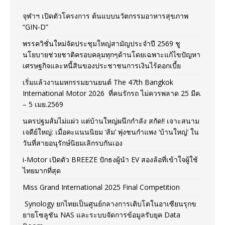
จุฬาฯ เปิดตัวโครงการ ต้นแบบนวัตกรรมอาหารสุขภาพ
“GIN-D”
พรรควิชั่นใหม่จัดประชุมใหญ่สามัญประจำปี 2569 ชู
นโยบายช่วยชาติครอบคลุมทุกๆด้านโดยเฉพาะแก้ไขปัญหา
เศรษฐกิจและหนี้สินของประชาชนการเงินไร้ดอกเบี้ย
เริ่มแล้วงานมหกรรมยานยนต์ The 47th Bangkok
International Motor 2026 ที่คนรักรถ ไม่ควรพลาด 25 มีค.
– 5 เมย.2569
นครปฐมส้มไม่แผ่ว แต่บ้านใหญ่ผนึกกำลัง สกัด!! เจาะสนาม
เจดีย์ใหญ่: เมื่อคะแนนนิยม ‘ส้ม’ พุ่งชนกำแพง ‘บ้านใหญ่’ ใน
วันที่สายอนุรักษ์นิยมเลิกรบกันเอง
i-Motor เปิดตัว BREEZE ปักธงผู้นำ EV สองล้อที่เข้าใจผู้ใช้
ไทยมากที่สุด
Miss Grand International 2025 Final Competition
Synology ยกไทยเป็นศูนย์กลางการเติบโตในอาเซียนรุกข
ยายโซลูชัน NAS และระบบจัดการข้อมูลรับยุค Data