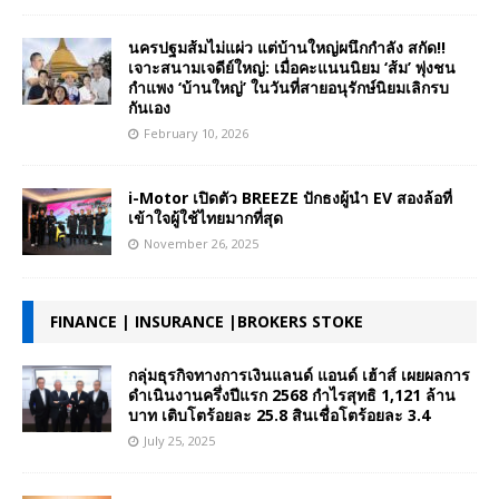
นครปฐมส้มไม่แผ่ว แต่บ้านใหญ่ผนึกกำลัง สกัด!!
เจาะสนามเจดีย์ใหญ่: เมื่อคะแนนนิยม ‘ส้ม’ พุ่งชน
กำแพง ‘บ้านใหญ่’ ในวันที่สายอนุรักษ์นิยมเลิกรบ
กันเอง
February 10, 2026
i-Motor เปิดตัว BREEZE ปักธงผู้นำ EV สองล้อที่
เข้าใจผู้ใช้ไทยมากที่สุด
November 26, 2025
FINANCE | INSURANCE |BROKERS STOKE
กลุ่มธุรกิจทางการเงินแลนด์ แอนด์ เฮ้าส์ เผยผลการ
ดำเนินงานครึ่งปีแรก 2568 กำไรสุทธิ 1,121 ล้าน
บาท เติบโตร้อยละ 25.8 สินเชื่อโตร้อยละ 3.4
July 25, 2025