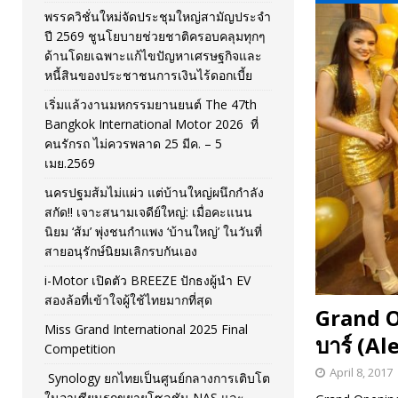
พรรควิชั่นใหม่จัดประชุมใหญ่สามัญประจำ
[ November 26, 2025 ]
i-Motor เปิดตัว BREEZE ปักธงผู้นำ
ปี 2569 ชูนโยบายช่วยชาติครอบคลุมทุกๆ
ด้านโดยเฉพาะแก้ไขปัญหาเศรษฐกิจและ
[ April 30, 2026 ]
จุฬาฯ เปิดตัวโครงการ ต้นแบบนวัตกรร
หนี้สินของประชาชนการเงินไร้ดอกเบี้ย
เริ่มแล้วงานมหกรรมยานยนต์ The 47th
Bangkok International Motor 2026 ที่
คนรักรถ ไม่ควรพลาด 25 มีค. – 5
เมย.2569
นครปฐมส้มไม่แผ่ว แต่บ้านใหญ่ผนึกกำลัง
สกัด!! เจาะสนามเจดีย์ใหญ่: เมื่อคะแนน
นิยม ‘ส้ม’ พุ่งชนกำแพง ‘บ้านใหญ่’ ในวันที่
สายอนุรักษ์นิยมเลิกรบกันเอง
i-Motor เปิดตัว BREEZE ปักธงผู้นำ EV
สองล้อที่เข้าใจผู้ใช้ไทยมากที่สุด
Grand Op
Miss Grand International 2025 Final
บาร์ (Al
Competition
April 8, 2017
Synology ยกไทยเป็นศูนย์กลางการเติบโต
ในอาเซียนรุกขยายโซลูชัน NAS และ