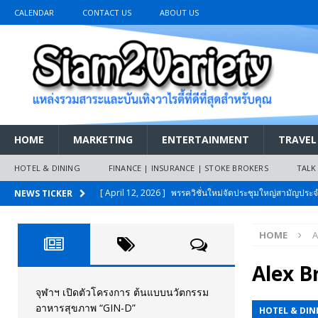
CALENDAR
CONTACT US
ABOUT US
HOME
MARKETING
ENTERTAINMENT
TRAVEL
HOTEL & DINING
FINANCE | INSURANCE | STOKE BROKERS
TALK
[ April 12, 2026 ]
พรรควิชั่นใหม่จัดประชุมใหญ่สามัญปร
NEWS TICKER
และหนี้สินของประชาชนการเงินไร้ดอกเบี้ย
PR NEWS
HOME
A
[ March 26, 2026 ]
เริ่มแล้วงานมหกรรมยานยนต์ The 47th
เมย.2569
AUTO NEWS
Alex B
[ February 10, 2026 ]
นครปฐมส้มไม่แผ่ว แต่บ้านใหญ่ผนึกกำ
จุฬาฯ เปิดตัวโครงการ ต้นแบบนวัตกรรม
อาหารสุขภาพ “GIN-D”
HOTEL & DIN
วันที่สายอนุรักษ์นิยมเลิกรบกันเอง
PR NEWS