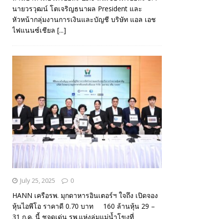
นายวรวุฒน์ โตเจริญธนาผล President และ
หัวหน้ากลุ่มงานการเงินและบัญชี บริษัท แอล เอช
ไฟแนนซ์เชียล
[...]
July 25, 2025
0
HANN เครือรพ. มุกดาหารอินเตอร์ฯ ใจถึง เปิดจอง
หุ้นไอพีโอ ราคาดี 0.70 บาท 160 ล้านหุ้น 29 –
31 ก.ค. นี้ ชูจุดเด่น รพ.แห่งลุ่มแม่น้ำโขงที่