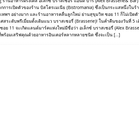
ร้านอาหารฝรั่งเศส อเล็กซ์ บราสเซอรี่ แอนด์ บาร์ (Alex Brasserie& Bar)
จากการเปิดตัวของร้าน บิสโตรเมเนีย (Bistromania) ซึ่งเป็นกระแสหนึ่งใน
ทพฯ อย่างมาก และร้านอาหารคลื่นลูกใหม่ ย่านสุขุมวิท ซอย 11 ก็ไม่เปิดต
ศสระดับพรีเมี่ยมดั้งเดิมแนว บราสเซอรี่ (Brasserie)! ในค่ำคืนของวันที่ 5 
อย 11 จะเกิดแลนด์มาร์คแห่งใหม่มีชื่อว่า อเล็กซ์ บราสเซอรี่ (Alex Brasse
ที่พร้อมเสริฟคุณด้วยอาหารอินเตอร์หลากหลายชนิด ซึ่งจะเป็น
[…]