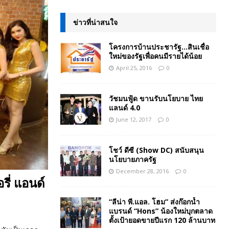
ข่าวที่น่าสนใจ
โครงการบ้านประชารัฐ…สินเชื่อ
ใหม่ของรัฐเพื่อคนมีรายได้น้อย
April 25, 2016
0
วัชมนฟู้ด ขานรับนโยบาย ไทย
แลนด์ 4.0
June 12, 2017
0
โชว์ ดีซี (Show DC) สนับสนุน
นโยบายภาครัฐ
December 28, 2016
0
ี่ แอนด์
“ลีน่า พี.แอล. โฮม” ส่งก๊อกน้ำ
แบรนด์ “Hons” น้องใหม่บุกตลาด
ตั้งเป้ายอดขายปีแรก 120 ล้านบาท