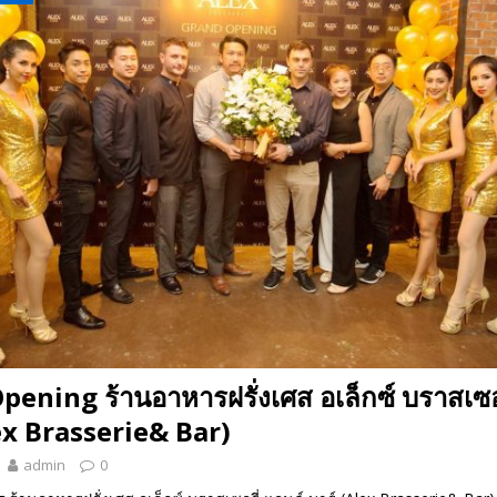
 EV สองล้อที่เข้าใจผู้ใช้ไทยมากที่สุด
AUTO NEWS
มอาหารสุขภาพ “GIN-D”
EVENT SOCIAL LIFE
ening ร้านอาหารฝรั่งเศส อเล็กซ์ บราสเซอร
ex Brasserie& Bar)
admin
0