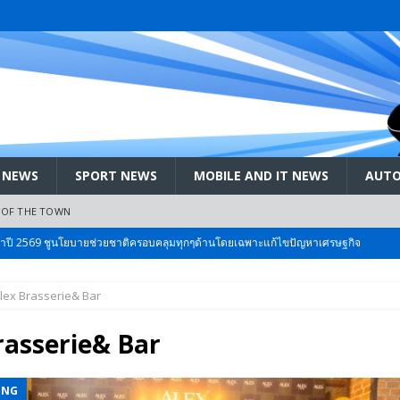
 NEWS
SPORT NEWS
MOBILE AND IT NEWS
AUTO
 OF THE TOWN
ะจำปี 2569 ชูนโยบายช่วยชาติครอบคลุมทุกๆด้านโดยเฉพาะแก้ไขปัญหาเศรษฐกิจ
lex Brasserie& Bar
 Bangkok International Motor 2026 ที่คนรักรถ ไม่ควรพลาด 25 มีค. – 5
rasserie& Bar
ลัง สกัด!! เจาะสนามเจดีย์ใหญ่: เมื่อคะแนนนิยม ‘ส้ม’ พุ่งชนกำแพง ‘บ้านใหญ่’ ใน
ING