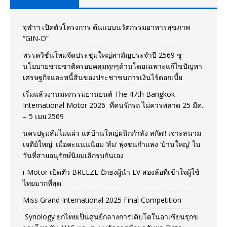
จุฬาฯ เปิดตัวโครงการ ต้นแบบนวัตกรรมอาหารสุขภาพ
“GIN-D”
พรรควิชั่นใหม่จัดประชุมใหญ่สามัญประจำปี 2569 ชู
นโยบายช่วยชาติครอบคลุมทุกๆด้านโดยเฉพาะแก้ไขปัญหา
เศรษฐกิจและหนี้สินของประชาชนการเงินไร้ดอกเบี้ย
เริ่มแล้วงานมหกรรมยานยนต์ The 47th Bangkok
International Motor 2026 ที่คนรักรถ ไม่ควรพลาด 25 มีค.
– 5 เมย.2569
นครปฐมส้มไม่แผ่ว แต่บ้านใหญ่ผนึกกำลัง สกัด!! เจาะสนาม
เจดีย์ใหญ่: เมื่อคะแนนนิยม ‘ส้ม’ พุ่งชนกำแพง ‘บ้านใหญ่’ ใน
วันที่สายอนุรักษ์นิยมเลิกรบกันเอง
i-Motor เปิดตัว BREEZE ปักธงผู้นำ EV สองล้อที่เข้าใจผู้ใช้
ไทยมากที่สุด
Miss Grand International 2025 Final Competition
Synology ยกไทยเป็นศูนย์กลางการเติบโตในอาเซียนรุกข