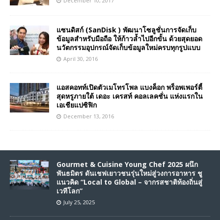
December 10, 2017
แซนดิสก์ (SanDisk ) พัฒนาโซลูชั่นการจัดเก็บ
ข้อมูลสำหรับมือถือ ให้ก้าวล้ำไปอีกขั้น ด้วยสุดยอด
นวัตกรรมอุปกรณ์จัดเก็บข้อมูลใหม่ครบทุกรูปแบบ
April 30, 2016
แอสคอทท์เปิดตัวเมโทรโพล แบงค็อก พร็อพเพอร์ตี้
สุดหรูภายใต้ เดอะ เครสท์ คอลเลคชั่น แห่งแรกใน
เอเชียแปซิฟิก
December 13, 2016
Gourmet & Cuisine Young Chef 2025 ผนึก
พันธมิตร ดันเชฟเยาวชนรุ่นใหม่สู่วงการอาหาร ชู
แนวคิด “Local to Global – จากรสชาติท้องถิ่นสู่
เวทีโลก”
July 25, 2025