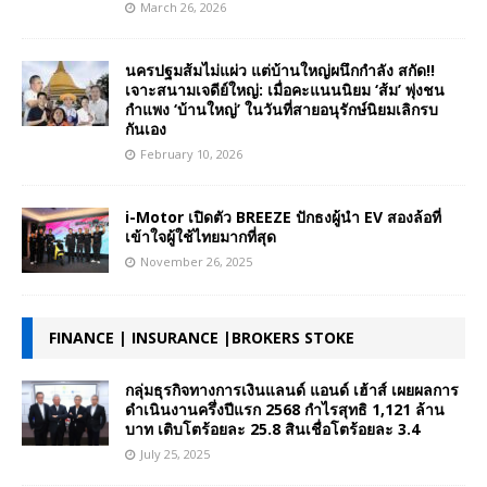
March 26, 2026
นครปฐมส้มไม่แผ่ว แต่บ้านใหญ่ผนึกกำลัง สกัด!!
เจาะสนามเจดีย์ใหญ่: เมื่อคะแนนนิยม ‘ส้ม’ พุ่งชน
กำแพง ‘บ้านใหญ่’ ในวันที่สายอนุรักษ์นิยมเลิกรบ
กันเอง
February 10, 2026
i-Motor เปิดตัว BREEZE ปักธงผู้นำ EV สองล้อที่
เข้าใจผู้ใช้ไทยมากที่สุด
November 26, 2025
FINANCE | INSURANCE |BROKERS STOKE
กลุ่มธุรกิจทางการเงินแลนด์ แอนด์ เฮ้าส์ เผยผลการ
ดำเนินงานครึ่งปีแรก 2568 กำไรสุทธิ 1,121 ล้าน
บาท เติบโตร้อยละ 25.8 สินเชื่อโตร้อยละ 3.4
July 25, 2025