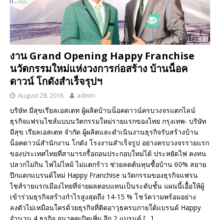
งาน Grand Opening Happy Franchise
นวัตกรรมใหม่แห่งวงการก่อสร้าง บ้านน็อค
ดาวน์ โกดังสำเร็จรุปฯ
August 28, 2016
admin
บริษัท มีสุขเรียลเอสเตท ผู้ผลิตบ้านน็อคดาวน์ครบวงจรแตกไลน์
ธุรกิจแฟรนไชส์แบบนวัตกรรมใหม่รายแรกของไทย กรุงเทพ- บริษัท
มีสุข เรียลเอสเตท จำกัด ผู้ผลิตและดำเนินงานธุรกิจรับสร้างบ้าน
น็อคดาวน์สำนักงาน โกดัง โรงงานสำเร็จรูป อย่างครบวงจรรายแรก
ของประเทศไทยที่สามารถรื้อถอนประกอบใหม่ได้ ประหยัดไฟ คงทน
ปลวกไม่กิน ไฟไม่ไหม้ ไม่แตกร้าว ช่วยลดต้นทุนซื้อบ้าน 60% สยาย
ปีกแตกแบรนด์ใหม่ Happy Franchise นวัตกรรมของธุรกิจแฟรน
ไชส์รายแรกเมืองไทยที่จ่ายผลตอบแทนเป็นระดับชั้น แผนนี้เอื้อให้ผู้
เข้าร่วมธุรกิจสร้างกำไรสูงสุดถึง 14-15 % โชว์ความพร้อมอย่าง
ลงตัวไม่เหมือนใครด้วยธุรกิจที่ติดอาวุธครบภายใต้แบรนด์ Happy
จำนวน 4 ธุรกิจ อนาคตเปิดเพิ่ม อีก 2 แบรนด์
[…]