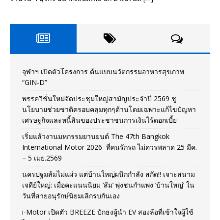
จุฬาฯ เปิดตัวโครงการ ต้นแบบนวัตกรรมอาหารสุขภาพ
“GIN-D”
พรรควิชั่นใหม่จัดประชุมใหญ่สามัญประจำปี 2569 ชู
นโยบายช่วยชาติครอบคลุมทุกๆด้านโดยเฉพาะแก้ไขปัญหา
เศรษฐกิจและหนี้สินของประชาชนการเงินไร้ดอกเบี้ย
เริ่มแล้วงานมหกรรมยานยนต์ The 47th Bangkok
International Motor 2026 ที่คนรักรถ ไม่ควรพลาด 25 มีค.
– 5 เมย.2569
นครปฐมส้มไม่แผ่ว แต่บ้านใหญ่ผนึกกำลัง สกัด!! เจาะสนาม
เจดีย์ใหญ่: เมื่อคะแนนนิยม ‘ส้ม’ พุ่งชนกำแพง ‘บ้านใหญ่’ ใน
วันที่สายอนุรักษ์นิยมเลิกรบกันเอง
i-Motor เปิดตัว BREEZE ปักธงผู้นำ EV สองล้อที่เข้าใจผู้ใช้