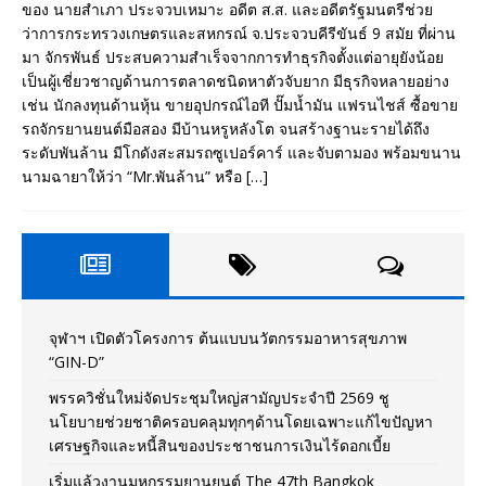
ของ นายสำเภา ประจวบเหมาะ อดีต ส.ส. และอดีตรัฐมนตรีช่วย
ว่าการกระทรวงเกษตรและสหกรณ์ จ.ประจวบคีรีขันธ์ 9 สมัย ที่ผ่าน
มา จักรพันธ์ ประสบความสำเร็จจากการทำธุรกิจตั้งแต่อายุยังน้อย
เป็นผู้เชี่ยวชาญด้านการตลาดชนิดหาตัวจับยาก มีธุรกิจหลายอย่าง
เช่น นักลงทุนด้านหุ้น ขายอุปกรณ์ไอที ปั๊มน้ำมัน แฟรนไชส์ ซื้อขาย
รถจักรยานยนต์มือสอง มีบ้านหรูหลังโต จนสร้างฐานะรายได้ถึง
ระดับพันล้าน มีโกดังสะสมรถซูเปอร์คาร์ และจับตามอง พร้อมขนาน
นามฉายาให้ว่า “Mr.พันล้าน” หรือ
[…]
จุฬาฯ เปิดตัวโครงการ ต้นแบบนวัตกรรมอาหารสุขภาพ
“GIN-D”
พรรควิชั่นใหม่จัดประชุมใหญ่สามัญประจำปี 2569 ชู
นโยบายช่วยชาติครอบคลุมทุกๆด้านโดยเฉพาะแก้ไขปัญหา
เศรษฐกิจและหนี้สินของประชาชนการเงินไร้ดอกเบี้ย
เริ่มแล้วงานมหกรรมยานยนต์ The 47th Bangkok